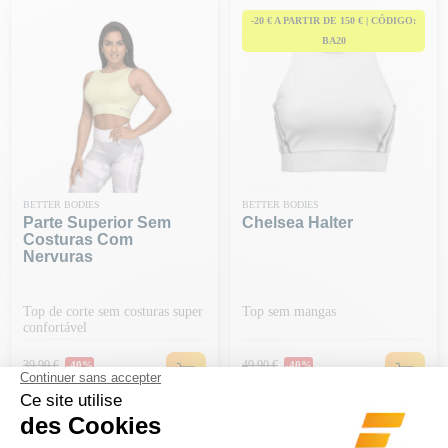
-20 € A PARTIR DE 150 € | CÓDIGO:
BA20
BETTER BODIES
BETTER BODIES
Parte Superior Sem
Chelsea Halter
Costuras Com
Nervuras
Top de corte sem costuras super
Top sem mangas
confortável
Preço normal
Preço normal
39,90 €
49,90 €
-40%
-40%
Preço
Preço
23,94 €
29,94 €