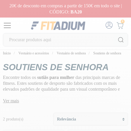
20€ de desconto em compras a partir de 150€ em todo o site |
CÓDIGO:
BA20
0
Início
Vestuário e acessórios
Vestuário de senhora
Soutiens de senhora
SOUTIENS DE SENHORA
Encontre todos os
sutiãs para mulher
das principais marcas de
fitness. Estes soutiens de desporto são fabricados com os mais
elevados padrões de qualidade para um visual contemporâneo e
único. Além disso, são altamente recomendados para actividades
físicas suaves ou de alto impacto, para
Ver mais
apoiar e proteger os seios e
evitar choques repetidos
.
2 produto(s)