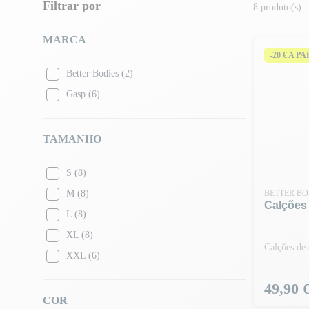
Filtrar por
8 produto(s)
MARCA
-20 € A P
Better Bodies
(2)
Gasp
(6)
TAMANHO
S
(8)
M
(8)
BETTER BO
Calções
L
(8)
XL
(8)
Calções de 
XXL
(6)
Preço
49,90 
COR