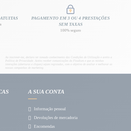
ATUITAS
PAGAMENTO EM 3 OU 4 PRESTAÇÕES
a
SEM TAXAS
100% seguro
Ao inscrever-me, declaro ter tomado conhecimento das Condições de Utilização e aceito a
Política de Privacidade. Aceito receber comunicações da Fitadium e que as minhas
interações (aberturas e cliques) sejam registadas, com o objetivo de avaliar e melhorar as
nossas campanhas de marketing.
CAS
A SUA CONTA
Informação pessoal
Devoluções de mercadoria
Encomendas