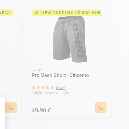
: BA20
-20 € A PARTIR DE 150 € | CÓDIGO: BA20
GASP
Pro Mesh Short - Cinzento
6 Avis
Calções de musculação
Preço
49,90 €