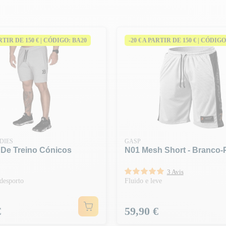
ARTIR DE 150 € | CÓDIGO: BA20
-20 € A PARTIR DE 150 € | CÓDIGO
DIES
GASP
 De Treino Cónicos
N01 Mesh Short - Branco-
3 Avis
desporto
Fluido e leve
Preço
€
59,90 €