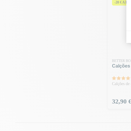
-20 € A P
BETTER BO
Calções
Calções de 
Preço
32,90 