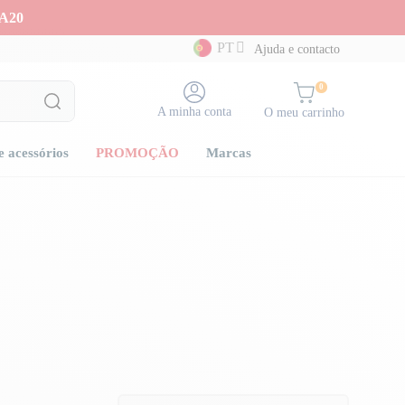
A20
PT
Ajuda e contacto
0
A minha conta
O meu carrinho
e acessórios
PROMOÇÃO
Marcas