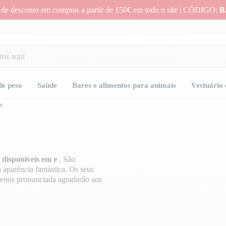
 de desconto em compras a partir de 150€ em todo o site | CÓDIGO:
B
de peso
Saúde
Bares e alimentos para animais
Vestuário 
m
o disponíveis em e
. São
aparência fantástica. Os seus
menos pronunciada agradarão aos
A.