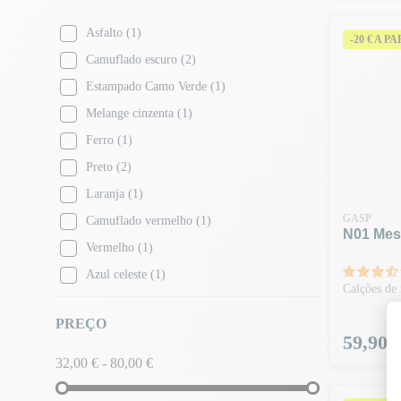
Asfalto
(1)
-20 € A P
Camuflado escuro
(2)
Estampado Camo Verde
(1)
Melange cinzenta
(1)
Ferro
(1)
Preto
(2)
Laranja
(1)
GASP
Camuflado vermelho
(1)
N01 Mesh
Vermelho
(1)
Azul celeste
(1)
Calções de
Camuflagem tática
(1)
PREÇO
Verde lavado
(1)
Preço
59,90 
32,00 € - 80,00 €