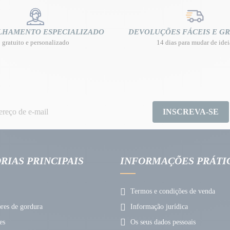
LHAMENTO ESPECIALIZADO
DEVOLUÇÕES FÁCEIS E GR
gratuito e personalizado
14 dias para mudar de idei
INSCREVA-SE
RIAS PRINCIPAIS
INFORMAÇÕES PRÁTI
Termos e condições de venda
es de gordura
Informação jurídica
es
Os seus dados pessoais