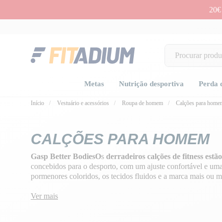
20€
Metas
Nutrição desportiva
Perda 
Início
Vestuário e acessórios
Roupa de homem
Calções para home
CALÇÕES PARA HOMEM
Gasp Better BodiesO
s
derradeiros calções de fitness estã
concebidos para o desporto, com um ajuste confortável e uma 
pormenores coloridos, os tecidos fluidos e a marca mais ou 
mais ousados e aos mais discretos, para musculação ou MM
Ver mais