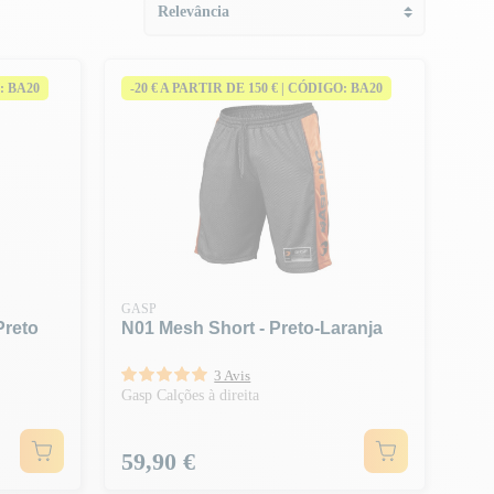
: BA20
-20 € A PARTIR DE 150 € | CÓDIGO: BA20
GASP
Preto
N01 Mesh Short - Preto-Laranja
3 Avis
Gasp Calções à direita
Preço
59,90 €