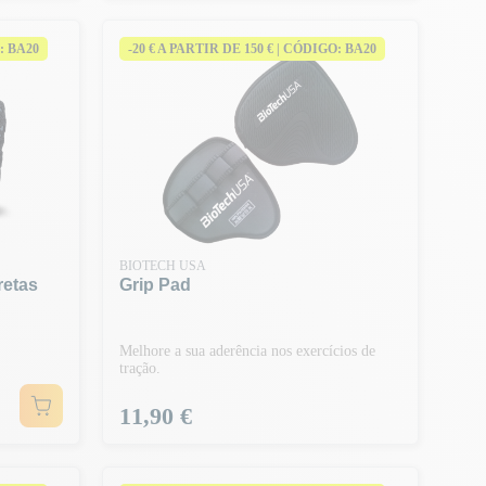
: BA20
-20 € A PARTIR DE 150 € | CÓDIGO: BA20
BIOTECH USA
retas
Grip Pad
Melhore a sua aderência nos exercícios de
tração.
Preço
11,90 €