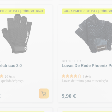
ARTIR DE 150 € | CÓDIGO: BA20
-20 € A PARTIR DE 150 € | CÓDIGO
R
BIOTECH USA
éctricas 2.0
Luvas De Rede Phoenix P
26 Avis
3 Avis
 qualidade/preço
Luvas de treino para musculação
Preço
€
9,90 €