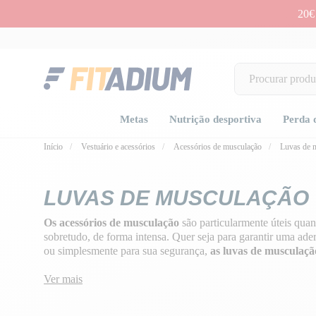
20€
Metas
Nutrição desportiva
Perda 
Início
Vestuário e acessórios
Acessórios de musculação
Luvas de 
LUVAS DE MUSCULAÇÃO
Os acessórios de musculação
são particularmente úteis quan
sobretudo, de forma intensa. Quer seja para garantir uma ad
ou simplesmente para sua segurança,
as luvas de musculaçã
que devem ser escolhidos com cuidado em função do tipo de t
cargas.
Ver mais