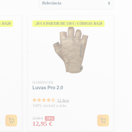
: BA20
-20 € A PARTIR DE 150 € | CÓDIGO: BA20
HARBINGER
Luvas Pro 2.0
12 Avis
100% lavável à mão
Preço normal
25,90 €
-50%
Preço
12,95 €