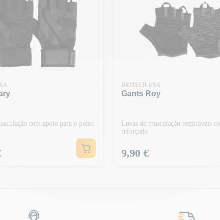
USA
BIOTECH USA
ary
Gants Roy
usculação com apoio para o pulso
Luvas de musculação respiráveis 
reforçado
Preço
€
9,90 €