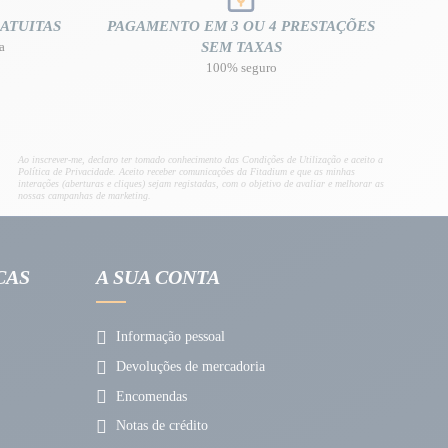
ATUITAS
PAGAMENTO EM 3 OU 4 PRESTAÇÕES
a
SEM TAXAS
100% seguro
Ao inscrever-me, declaro ter tomado conhecimento das Condições de Utilização e aceito a
Política de Privacidade. Aceito receber comunicações da Fitadium e que as minhas
interações (aberturas e cliques) sejam registadas, com o objetivo de avaliar e melhorar as
nossas campanhas de marketing.
CAS
A SUA CONTA
Informação pessoal
Devoluções de mercadoria
Encomendas
Notas de crédito