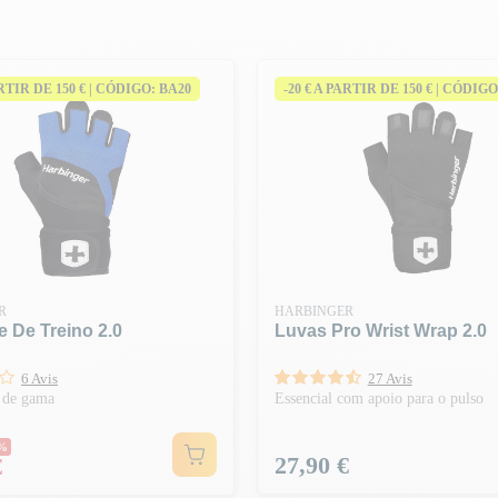
ARTIR DE 150 € | CÓDIGO: BA20
-20 € A PARTIR DE 150 € | CÓDIGO
R
HARBINGER
e De Treino 2.0
Luvas Pro Wrist Wrap 2.0
6 Avis
27 Avis
 de gama
Essencial com apoio para o pulso
normal
0%
Preço
27,90 €
€