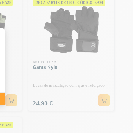
: BA20
-20 € A PARTIR DE 150 € | CÓDIGO: BA20
BIOTECH USA
Gants Kyle
Luvas de musculação com ajuste reforçado
Preço
24,90 €
: BA20