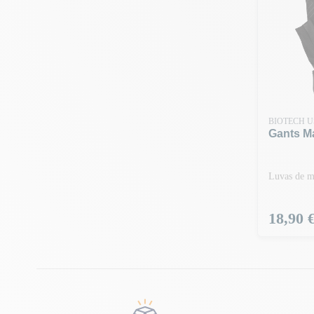
BIOTECH 
Gants M
Luvas de m
Preço
18,90 