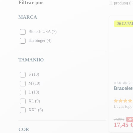
Filtrar por
11 produto(s)
MARCA
-20 € A P
Biotech USA
(7)
Harbinger
(4)
TAMANHO
S
(10)
M
(10)
HARBINGE
Bracelet
L
(10)
XL
(9)
Luvas topo
XXL
(6)
Preço 
34,90 €
-5
Preço
17,45 
COR