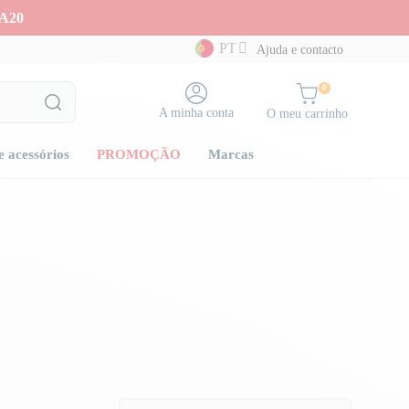
A20
PT
Ajuda e contacto
0
A minha conta
O meu carrinho
e acessórios
PROMOÇÃO
Marcas