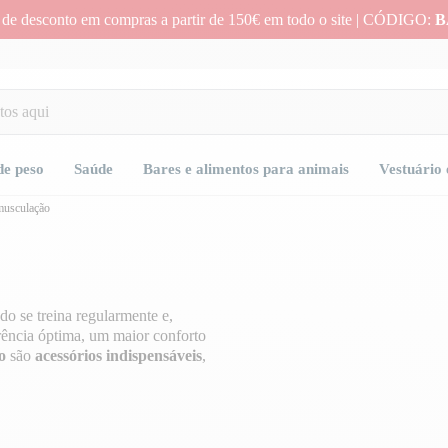
 de desconto em compras a partir de 150€ em todo o site | CÓDIGO:
B
de peso
Saúde
Bares e alimentos para animais
Vestuário 
musculação
do se treina regularmente e,
erência óptima, um maior conforto
o
são
acessórios indispensáveis
,
reino, do seu ritmo e das suas