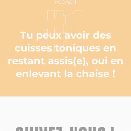
#COACH
#1
Tu peux avoir des
cuisses toniques en
restant assis(e), oui en
enlevant la chaise !