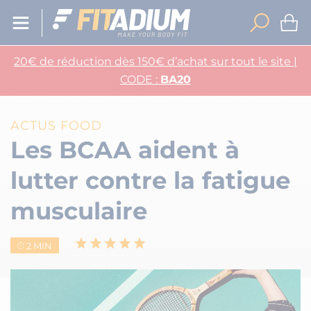
20€ de réduction dès 150€ d’achat sur tout le site |
CODE :
BA20
ACTUS FOOD
Les BCAA aident à
lutter contre la fatigue
musculaire
2 MIN