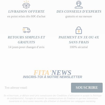
LIVRAISON OFFERTE
DES CONSEILS D'EXPERTS
en point relais dès 60€ d'achat
gratuits et sur mesure
RETOURS SIMPLES ET
PAIEMENT EN 3X OU 4X
GRATUITS
SANS FRAIS
14 jours pour changer d’avis
100% sécurisé
FITA'
NEWS
INSCRIS-TOI À NOTRE NEWSLETTER
SOUSCRIRE
En m'inscrivant, je déclare avoir pris connaissance des Conditions d’utilisation et accepte la Politique
de confidentialité. J'accepte de recevoir les communications de Fitadium et que mes interactions
(ouvertures et clics) soient mesurées afin d'évaluer et d'améliorer nos campagnes marketing.