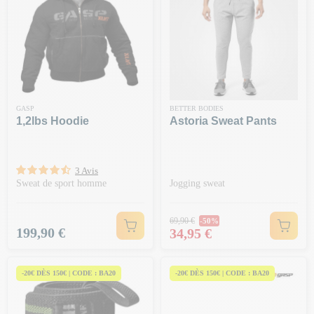
GASP
BETTER BODIES
1,2lbs Hoodie
Astoria Sweat Pants
3 Avis
Sweat de sport homme
Jogging sweat
Prix Normal
69,90 €
-50%
Prix
Prix
199,90 €
34,95 €
-20€ DÈS 150€ | CODE : BA20
-20€ DÈS 150€ | CODE : BA20