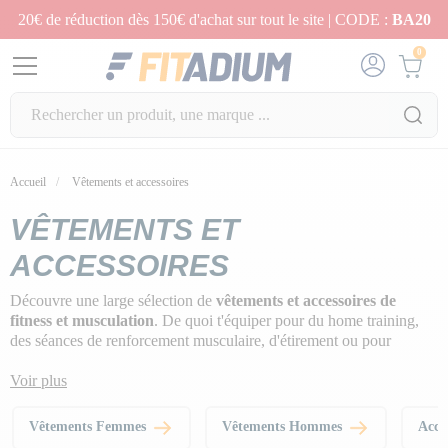
20€ de réduction dès 150€ d'achat sur tout le site | CODE :
BA20
0
Accueil
Vêtements et accessoires
VÊTEMENTS ET
ACCESSOIRES
Découvre une large sélection de
vêtements et accessoires de
fitness et musculation
. De quoi t'équiper pour du home training,
des séances de renforcement musculaire, d'étirement ou pour
compléter tes entraînements en salle.
Voir plus
Tu y trouveras un large choix de
vêtements de sport pour
hommes et femmes
, ultra confortables, stretch et lookés pour avoir
Vêtements Femmes
Vêtements Hommes
Acce
fière allure pendant tes trainings, ainsi que du petit
matériel de