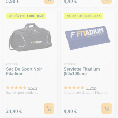
Prix
Prix
5,90 €
9,90 €
-20€ DÈS 150€ | CODE : BA20
-20€ DÈS 150€ | CODE : BA20
FITADIUM
FITADIUM
Sac De Sport Noir
Serviette Fitadium
Fitadium
(50x100cm)
5 Avis
39 Avis
Sac de sport moderne
Ta serviette de sport Fitadium
Prix
Prix
24,90 €
9,90 €