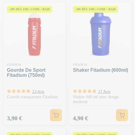
-20€ DÈS 150€ | CODE : BA20
-20€ DÈS 150€ | CODE : BA20
FITADIUM
FITADIUM
Gourde De Sport
Shaker Fitadium (600ml)
Fitadium (750ml)
23 Avis
27 Avis
Gourde transparente Fitadium
Shaker 600 ml avec design
moderne
Prix
Prix
3,90 €
4,90 €