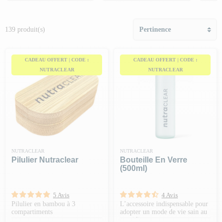
musculation et fitness
: bande de musculation, swiss ball,
élastiques, sangles de suspension. Ainsi que tes indispensables pour
la salle : gants, serviettes, shaker, etc...
139 produit(s)
CADEAU OFFERT | CODE :
CADEAU OFFERT | CODE :
NUTRACLEAR
NUTRACLEAR
NUTRACLEAR
NUTRACLEAR
Pilulier Nutraclear
Bouteille En Verre
(500ml)
5 Avis
4 Avis
Pilulier en bambou à 3
L’accessoire indispensable pour
compartiments
adopter un mode de vie sain au
quotidien