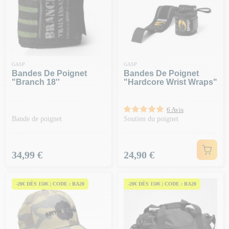
GASP
GASP
Bandes De Poignet
Bandes De Poignet
"branch 18''
"hardcore Wrist Wraps"
6 Avis
Bande de poignet
Soutien du poignet
Prix
Prix
34,99 €
24,90 €
-20€ DÈS 150€ | CODE : BA20
-20€ DÈS 150€ | CODE : BA20