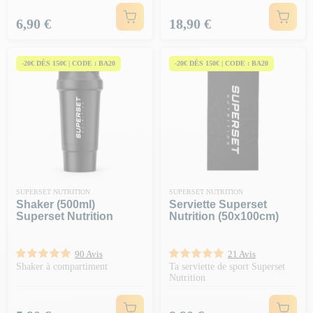
Prix
Prix
6,90 €
18,90 €
-20€ DÈS 150€ | CODE : BA20
-20€ DÈS 150€ | CODE : BA20
SUPERSET NUTRITION
SUPERSET NUTRITION
Shaker (500ml)
Serviette Superset
Superset Nutrition
Nutrition (50x100cm)
90 Avis
21 Avis
Shaker à compartiment
Ta serviette de sport Superset
Nutrition