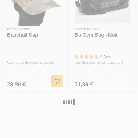
BETTER BODIES
BETTER BODIES
Baseball Cap
Bb Gym Bag - Noir
9 Avis
Casquette de sport réglable
Sac de sport ultra pratique !
Prix
Prix
29,90 €
54,90 €