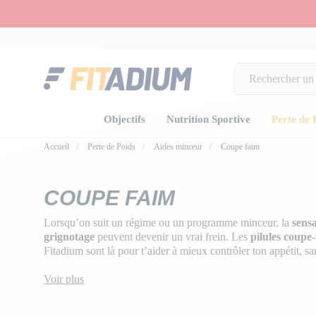
Objectifs
Nutrition Sportive
Perte de 
Accueil
Perte de Poids
Aides minceur
Coupe faim
COUPE FAIM
Lorsqu’on suit un régime ou un programme minceur, la
sens
grignotage
peuvent devenir un vrai frein. Les
pilules coupe-
Fitadium sont là pour t’aider à mieux contrôler ton appétit, san
indésirables.
Voir plus
➡️ Formulées à partir d’
ingrédients naturels
comme le
konj
fucus
, elles agissent directement sur les
mécanismes de satié