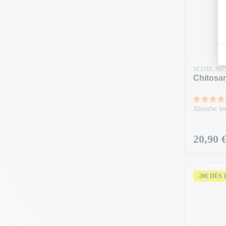
SCITEC NU
Chitosa
Absorbe les
Prix
20,90 
-20€ DÈS 