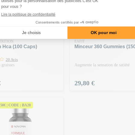
TRITION
EAFIT
n Hca (100 Caps)
Minceur 360 Gummies (15
20 Avis
 graisses
Augmente la sensation de satiété
Prix
€
29,80 €
150€ | CODE : BA20