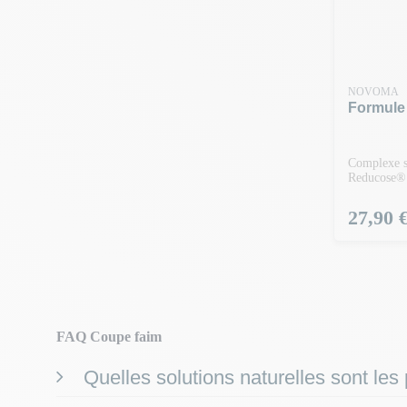
NOVOMA
Formule
Complexe s
Reducose®
Prix
27,90 
FAQ Coupe faim
Quelles solutions naturelles sont les 
Le marché regorge de solutions coupe-faim, mais toutes ne