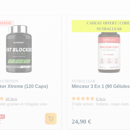
n énergie
.
ypocalorique
, ces compléments
 objectifs minceur
plus
BAISSE
CADEAU OFFERT | CODE 
NUTRACLEAR
NUTRITION
NUTRACLEAR
ker Xtreme (120 Caps)
Minceur 3 En 1 (90 Gélules
46 Avis
6 Avis
lée graisses et fringales sous
Triple action : brûleur, coupe-faim 
!
ormal
0 €
Prix
24,90 €
€