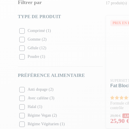
gastrique et t’aident à
manger moins
, tout en
maintenant to
Filtrer par
17 produit(s)
Parfaites en
phase de sèche
ou dans le
cadre d’un régime h
sont idéals pour celles et ceux qui souhaitent
atteindre leurs
TYPE DE PRODUIT
sereinement.
PRIX EN 
Comprimé
(1)
Gomme
(2)
Gélule
(12)
Poudre
(1)
PRÉFÉRENCE ALIMENTAIRE
SUPERSET 
Fat Bloc
Anti dopage
(2)
Avec caféine
(3)
Formule cib
Halal
(1)
contrôle
Prix N
Régime Vegan
(2)
29,90 €
-4,0
Prix
25,90 
Régime Végétarien
(1)