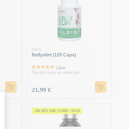
EAFIT
Bellyslim (120 Caps)
3 Avis
Ton allier pour un ventre plat
Prix
21,99 €
-20€ DÈS 150€ | CODE : BA20