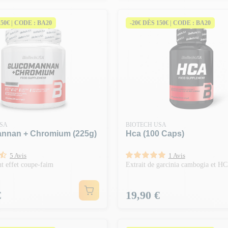
150€ | CODE : BA20
-20€ DÈS 150€ | CODE : BA20
USA
BIOTECH USA
nnan + Chromium (225g)
Hca (100 Caps)
5 Avis
1 Avis
 effet coupe-faim
Extrait de garcinia cambogia et H
Prix
€
19,90 €