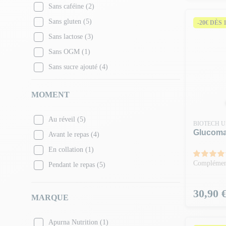
Sans caféine
(2)
Sans gluten
(5)
-20€ DÈS 
Sans lactose
(3)
Sans OGM
(1)
Sans sucre ajouté
(4)
MOMENT
Au réveil
(5)
BIOTECH 
Glucoma
Avant le repas
(4)
En collation
(1)
Complément
Pendant le repas
(5)
Prix
30,90 
MARQUE
Apurna Nutrition
(1)