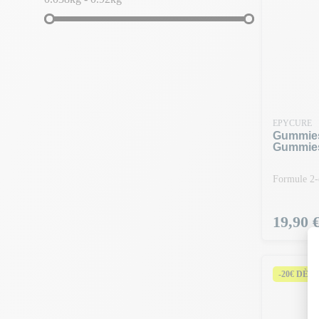
EPYCURE
Gummies
Gummie
Formule 2-
Prix
19,90 
-20€ DÈS 