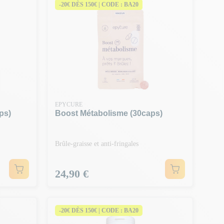
-20€ DÈS 150€ | CODE : BA20
EPYCURE
ps)
Boost Métabolisme (30caps)
Brûle-graisse et anti-fringales
Prix
24,90 €
-20€ DÈS 150€ | CODE : BA20