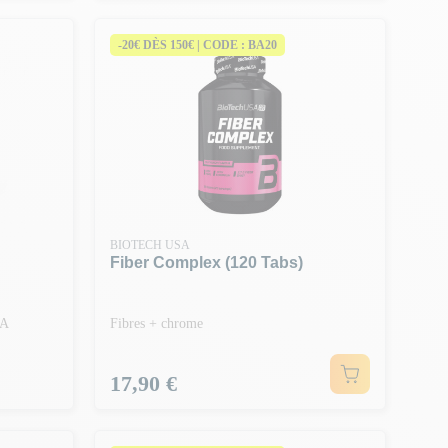
-20€ DÈS 150€ | CODE : BA20
BIOTECH USA
Fiber Complex (120 Tabs)
CA
Fibres + chrome
Prix
17,90 €