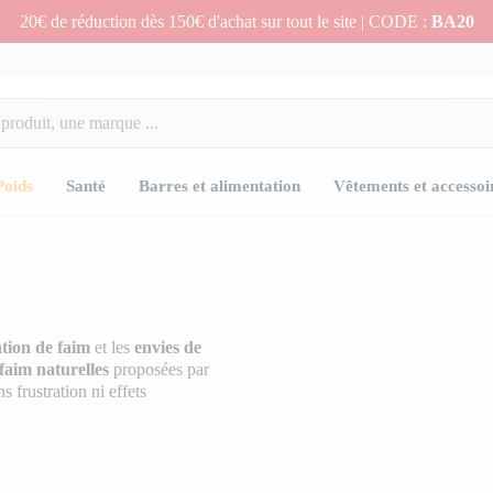
20€ de réduction dès 150€ d'achat sur tout le site | CODE :
BA20
Poids
Santé
Barres et alimentation
Vêtements et accessoi
ation de faim
et les
envies de
faim naturelles
proposées par
s frustration ni effets
ac
, la
caroube
ou encore le
té
, ralentissent la vidange