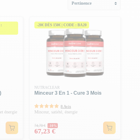
:
-20€ DÈS 150€ | CODE : BA20
NUTRACLEAR
)
Minceur 3 En 1 - Cure 3 Mois
8 Avis
et énergie
Minceur, satiété, énergie
Prix Normal
74,70 €
-10%
Prix
67,23 €