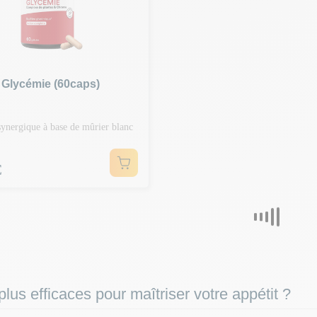
 Glycémie (60caps)
ynergique à base de mûrier blanc
€
plus efficaces pour maîtriser votre appétit ?
 se valent pas. Chez Fitadium, nous privilégions des
formules naturell