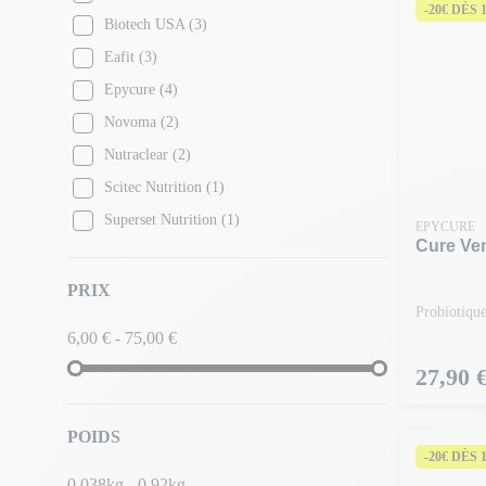
-20€ DÈS 
Biotech USA
(3)
Eafit
(3)
Epycure
(4)
Novoma
(2)
Nutraclear
(2)
Scitec Nutrition
(1)
Superset Nutrition
(1)
EPYCURE
Cure Ven
PRIX
Probiotique
6,00 € - 75,00 €
Prix
27,90 
POIDS
-20€ DÈS 
0.038kg - 0.92kg