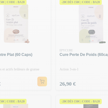
150€ | CODE : BA20
-20€ DÈS 150€ | CODE : BA20
EPYCURE
tre Plat (60 Caps)
Cure Perte De Poids (60ca
s et actifs brûleurs de graisse
Action 3-en-1
Prix
€
26,90 €
150€ | CODE : BA20
-20€ DÈS 150€ | CODE : BA20