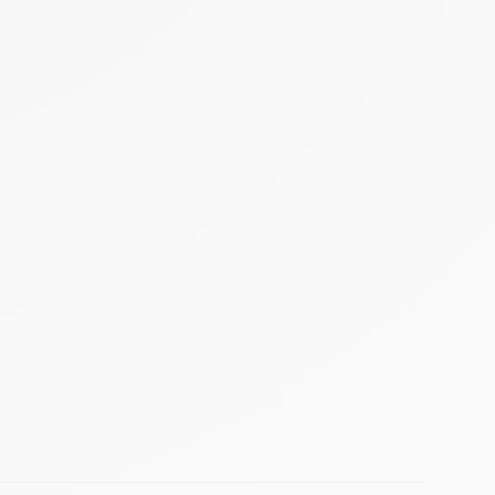
es et bien tolérées
, à base de
plantes riches en fibres
ou