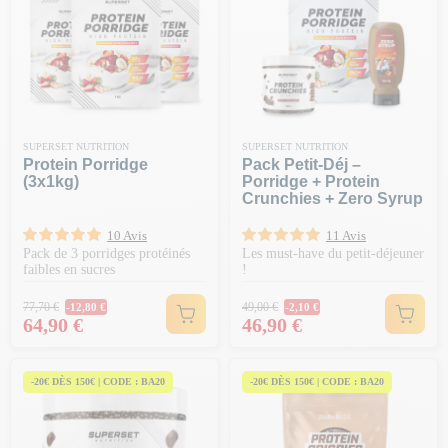
SUPERSET NUTRITION
SUPERSET NUTRITION
Protein Porridge
Pack Petit-Déj –
(3x1kg)
Porridge + Protein
Crunchies + Zero Syrup
10 Avis
11 Avis
Pack de 3 porridges protéinés
Les must-have du petit-déjeuner
faibles en sucres
!
Prix Normal
Prix Normal
77,70 €
49,00 €
-12,80 €
-2,10 €
Prix
Prix
64,90 €
46,90 €
-20€ DÈS 150€ | CODE : BA20
-20€ DÈS 150€ | CODE : BA20