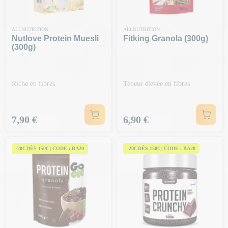
ALLNUTRITION
ALLNUTRITION
Nutlove Protein Muesli
Fitking Granola (300g)
(300g)
Riche en fibres
Teneur élevée en fibres
Prix
Prix
7,90 €
6,90 €
-20€ DÈS 150€ | CODE : BA20
-20€ DÈS 150€ | CODE : BA20