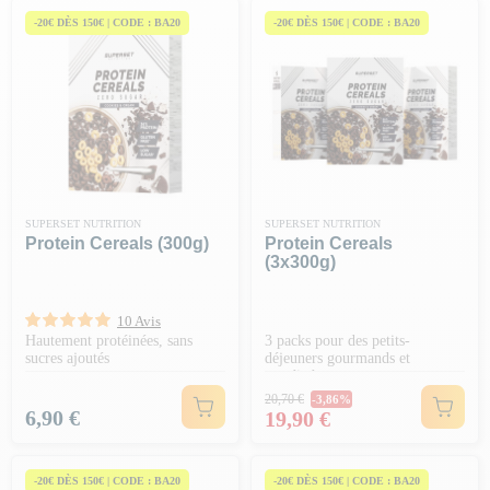
fibres, vitamines et protéinés
pour te régaler !
-20€ DÈS 150€ | CODE : BA20
-20€ DÈS 150€ | CODE : BA20
SUPERSET NUTRITION
SUPERSET NUTRITION
Protein Cereals (300g)
Protein Cereals
(3x300g)
10 Avis
Hautement protéinées, sans
3 packs pour des petits-
sucres ajoutés
déjeuners gourmands et
protéinés
Prix Normal
20,70 €
-3,86%
Prix
Prix
6,90 €
19,90 €
-20€ DÈS 150€ | CODE : BA20
-20€ DÈS 150€ | CODE : BA20