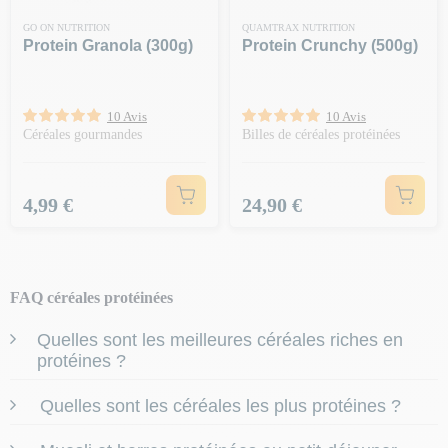
GO ON NUTRITION
QUAMTRAX NUTRITION
Protein Granola (300g)
Protein Crunchy (500g)
10 Avis
10 Avis
Céréales gourmandes
Billes de céréales protéinées
Prix
Prix
4,99 €
24,90 €
FAQ céréales protéinées
Quelles sont les meilleures céréales riches en
protéines ?
Les meilleures céréales riches en protéines sont celles qui
Quelles sont les céréales les plus protéines ?
allient une
forte teneur en protéines
à une qualité
nutritionnelle globale.
Les céréales complètes comme
l’avoine
ou le
muesli naturel