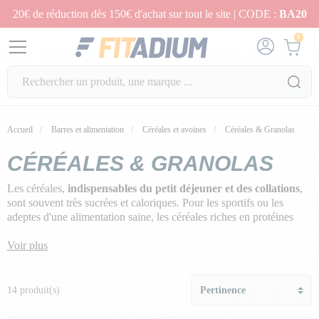
20€ de réduction dès 150€ d'achat sur tout le site | CODE :
BA20
0
Accueil
Barres et alimentation
Céréales et avoines
Céréales & Granolas
CÉRÉALES & GRANOLAS
Les céréales,
indispensables du petit déjeuner et des collations
,
sont souvent très sucrées et caloriques. Pour les sportifs ou les
adeptes d'une alimentation saine, les céréales riches en protéines
répondent parfaitement aux
besoins en énergie
et en
nutriments
essentiels
Voir plus
dont les
acides aminés essentiels
.
Découvrez notre gamme qui combine plaisir et efficacité, incluant
des options comme le
rice cream
, le
porridge
, le
granola
, le
14 produit(s)
muesli
, et les
billes de céréales enrichies en protéines
. Nous
avons sélectionné les meilleures céréales gourmandes
riches en