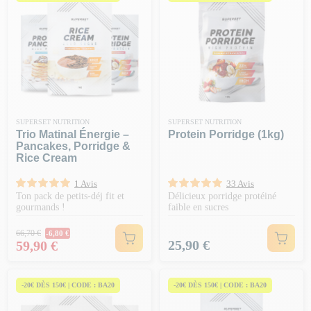
SUPERSET NUTRITION
SUPERSET NUTRITION
Trio Matinal Énergie –
Protein Porridge (1kg)
Pancakes, Porridge &
Rice Cream
1 Avis
33 Avis
Ton pack de petits-déj fit et
Délicieux porridge protéiné
gourmands !
faible en sucres
Prix Normal
66,70 €
-6,80 €
Prix
Prix
25,90 €
59,90 €
-20€ DÈS 150€ | CODE : BA20
-20€ DÈS 150€ | CODE : BA20