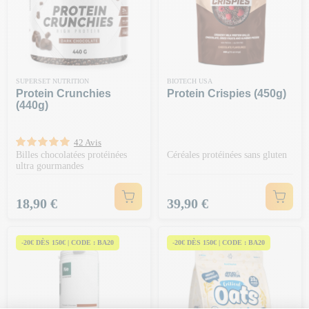
SUPERSET NUTRITION
BIOTECH USA
Protein Crunchies
Protein Crispies (450g)
(440g)
42 Avis
Billes chocolatées protéinées
Céréales protéinées sans gluten
ultra gourmandes
Prix
Prix
18,90 €
39,90 €
-20€ DÈS 150€ | CODE : BA20
-20€ DÈS 150€ | CODE : BA20