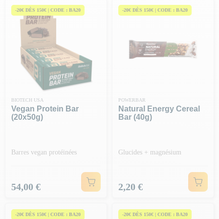
alimentation.
-20€ DÈS 150€ | CODE : BA20
-20€ DÈS 150€ | CODE : BA20
BIOTECH USA
POWERBAR
Vegan Protein Bar
Natural Energy Cereal
(20x50g)
Bar (40g)
Barres vegan protéinées
Glucides + magnésium
Prix
Prix
54,00 €
2,20 €
-20€ DÈS 150€ | CODE : BA20
-20€ DÈS 150€ | CODE : BA20