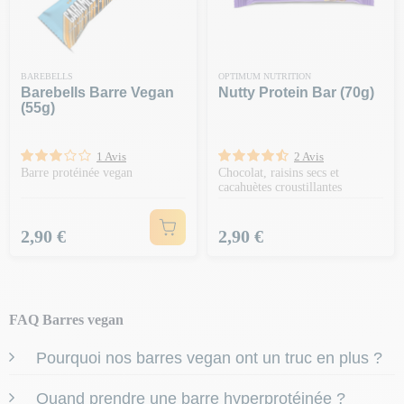
BAREBELLS
OPTIMUM NUTRITION
Barebells Barre Vegan
Nutty Protein Bar (70g)
(55g)
1 Avis
2 Avis
Barre protéinée vegan
Chocolat, raisins secs et
cacahuètes croustillantes
Prix
Prix
2,90 €
2,90 €
FAQ Barres vegan
Pourquoi nos barres vegan ont un truc en plus ?
Nos
barres vegan
ne sont pas seulement
riches en
Quand prendre une barre hyperprotéinée ?
protéines
, elles sont aussi :