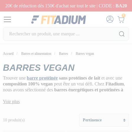
20€ de réduction dès 150€ d'achat sur tout le site | CODE :
BA20
0
Accueil
Barres et alimentation
Barres
Barres vegan
BARRES VEGAN
Trouver une
barre protéinée
sans protéines de lait
et avec une
composition 100% vegan
peut être un vrai défi. Chez
Fitadium
,
nous avons sélectionné des
barres énergétiques et protéinées à
base d’ingrédients naturels et d’origine végétale
, adaptées aussi
bien aux sportifs qu’aux amateurs de snacks sains.
Voir plus
➡️ Que vous soyez
végan, intolérant au lactose, ou simplement à
la recherche d’une alternative plus saine aux barres classiques
,
10 produit(s)
nos barres vegan vous apporteront
les nutriments essentiels
dont
vous avez besoin, tout en respectant vos valeurs et votre