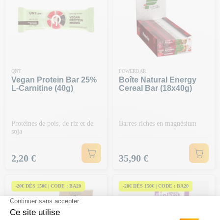
QNT
POWERBAR
Vegan Protein Bar 25%
Boîte Natural Energy
L-Carnitine (40g)
Cereal Bar (18x40g)
Protéines de pois, de riz et de
Barres riches en magnésium
soja
Prix
Prix
2,20 €
35,90 €
-20€ DÈS 150€ | CODE : BA20
-20€ DÈS 150€ | CODE : BA20