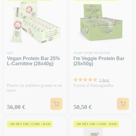
QNT
OLIMP SPORT NUTRITION
Vegan Protein Bar 25%
I'm Veggie Protein Bar
L-Carnitine (28x40g)
(25x50g)
1 Avis
Pauvre en matières grasses et en
Extrait d'Ashwagandha
sucre
Prix
Prix
56,00 €
50,50 €
-20€ DÈS 150€ | CODE : BA20
-20€ DÈS 150€ | CODE : BA20