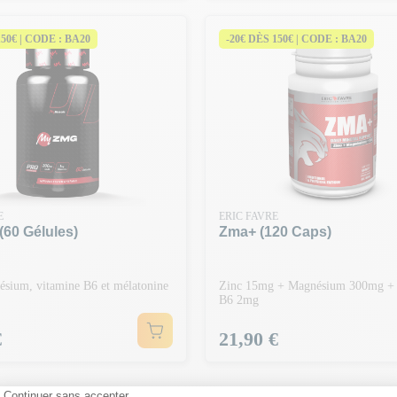
150€ | CODE : BA20
-20€ DÈS 150€ | CODE : BA20
E
ERIC FAVRE
60 Gélules)
Zma+ (120 Caps)
ésium, vitamine B6 et mélatonine
Zinc 15mg + Magnésium 300mg + 
B6 2mg
Prix
€
21,90 €