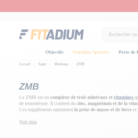
Objectifs
Nutrition Sportive
Perte de 
Accueil
Santé
Minéraux
ZMB
ZMB
Le ZMB est un
complexe de trois minéraux et
vitamines
q
de testostérone. Il contient du
zinc, magnésium et de la vit
Ces suppléments optimisent
la prise de masse et de force
et 
que la
récupération musculaire
.
Voir plus