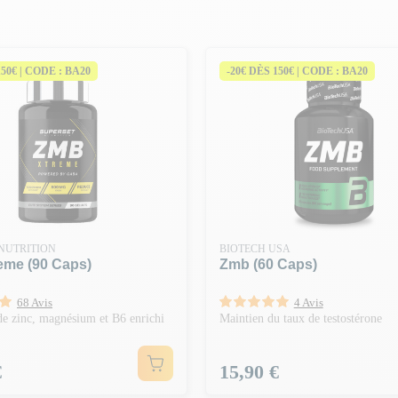
150€ | CODE : BA20
-20€ DÈS 150€ | CODE : BA20
NUTRITION
BIOTECH USA
eme (90 Caps)
Zmb (60 Caps)
68 Avis
4 Avis
e zinc, magnésium et B6 enrichi
Maintien du taux de testostérone
Prix
€
15,90 €