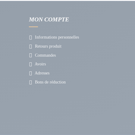
meil.
 et l'humeur. Ensemble, ces nutriments ne se contentent pas
MON COMPTE
sme
, et à la
production hormonale.
Informations personnelles
Retours produit
Commandes
entiel pour la constitution de la masse musculaire maigre.
Avoirs
qui peut réduire la masse musculaire et augmenter la
Adresses
éduisant la sensation de faim.
Bons de réduction
iveaux de testostérone, contribuant ainsi à une meilleure