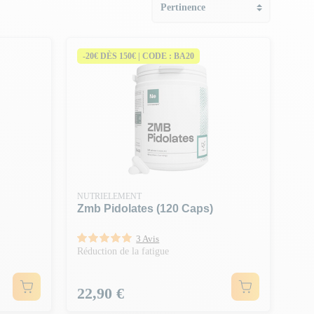
-20€ DÈS 150€ | CODE : BA20
NUTRIELEMENT
Zmb Pidolates (120 Caps)
3 Avis
Réduction de la fatigue
Prix
22,90 €