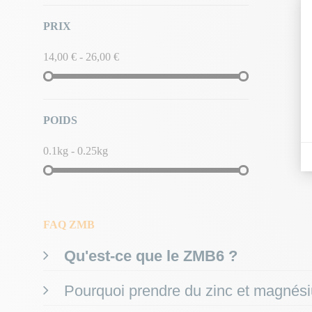
PRIX
14,00 € - 26,00 €
POIDS
0.1kg - 0.25kg
FAQ ZMB
Qu'est-ce que le ZMB6 ?
Le ZMB est un supplément nutritionnel qui combine du
zi
Pourquoi prendre du zinc et magnés
Le
zinc
est crucial pour
maintenir un taux de testostér
Prendre du zinc et du magnésium est essentiel pour plusieu