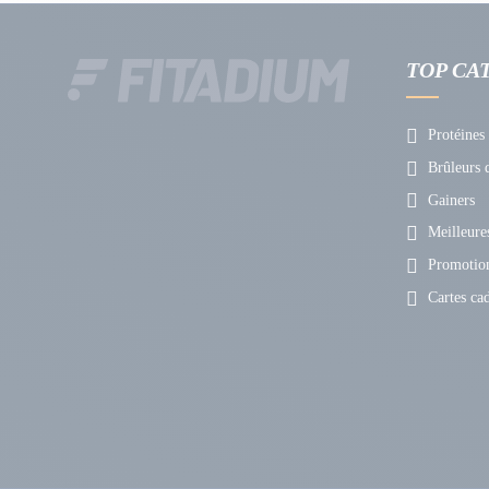
De plus, le magnésium aide à
stabiliser les taux de cortis
La
vitamine B6
, quant à elle, participe à la
biosynthèse de
TOP CA
de
favoriser un sommeil de qualité
, mais ils contribuent
Protéines
ZMB et testostérone
Brûleurs d
Le ZMB joue un rôle significatif dans le maintien et l'opti
Gainers
Le zinc, essentiel à la production d'hormones, contribue di
Meilleures
En plus de favoriser un taux élevé de testostérone libre, 
Promotio
graisse corporelle. En contrôlant le cortisol, le ZMB permet
Cartes ca
Les effets combinés de ces minéraux et vitamines font du 
performance physique et à une composition corporelle opt