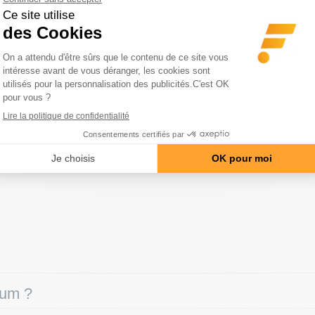
nc, du magnésium et de la vitamine B6
, trois éléments essentiels pour
ium ?
one normal
,
rs raisons.