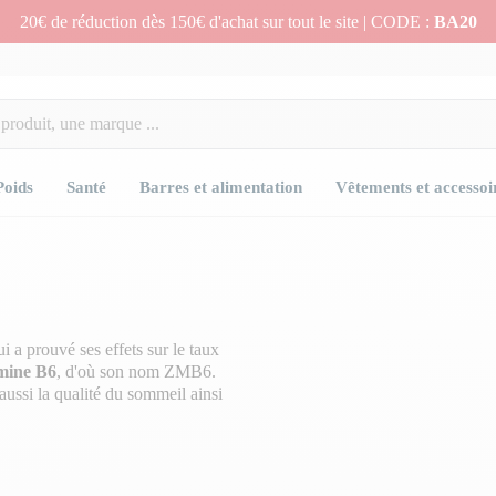
20€ de réduction dès 150€ d'achat sur tout le site | CODE :
BA20
Poids
Santé
Barres et alimentation
Vêtements et accessoi
ui a prouvé ses effets sur le taux
amine B6
, d'où son nom ZMB6.
aussi la qualité du sommeil ainsi