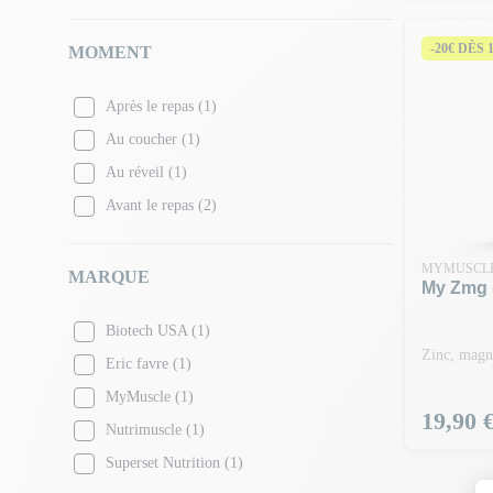
-20€ DÈS 
MOMENT
Après le repas
(1)
Au coucher
(1)
Au réveil
(1)
Avant le repas
(2)
MYMUSCL
MARQUE
My Zmg (
Biotech USA
(1)
Zinc, magn
Eric favre
(1)
MyMuscle
(1)
Prix
19,90 
Nutrimuscle
(1)
Superset Nutrition
(1)