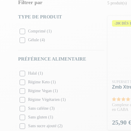
Filtrer par
5 produit(s)
TYPE DE PRODUIT
-20€ DÈS 
Comprimé
(1)
Gélule
(4)
PRÉFÉRENCE ALIMENTAIRE
Halal
(1)
Régime Keto
(1)
SUPERSET 
Zmb Xtr
Régime Vegan
(1)
Régime Végétarien
(1)
Complexe d
Sans caféine
(3)
en GABA
Sans gluten
(1)
Prix
25,90 
Sans sucre ajouté
(2)