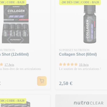
150€ | CODE : BA20
-20€ DÈS 150€ | CODE : BA20
NUTRITION
SUPERSET NUTRITION
 Shot (12x60ml)
Collagen Shot (60ml)
17 Avis
10 Avis
u bien-être de tes articulations
Le soutien de tes articulations !
Prix
€
2,50 €
150€ | CODE : BA20