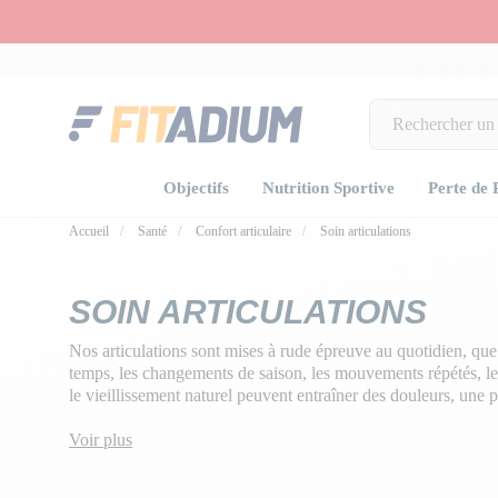
Objectifs
Nutrition Sportive
Perte de 
Accueil
Santé
Confort articulaire
Soin articulations
SOIN ARTICULATIONS
Nos articulations sont mises à rude épreuve au quotidien, que 
temps, les changements de saison, les mouvements répétés, l
le vieillissement naturel peuvent entraîner des douleurs, une 
prématurée du cartilage
.
Voir plus
Les
compléments alimentaires pour les articulations
appor
pour nourrir, protéger et renforcer vos tendons, cartilages et o