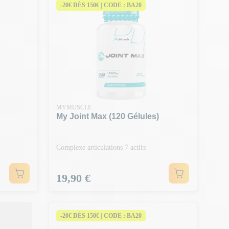
-20€ DÈS 150€ | CODE : BA20
MYMUSCLE
My Joint Max (120 Gélules)
Complexe articulations 7 actifs
Prix
19,90 €
-20€ DÈS 150€ | CODE : BA20