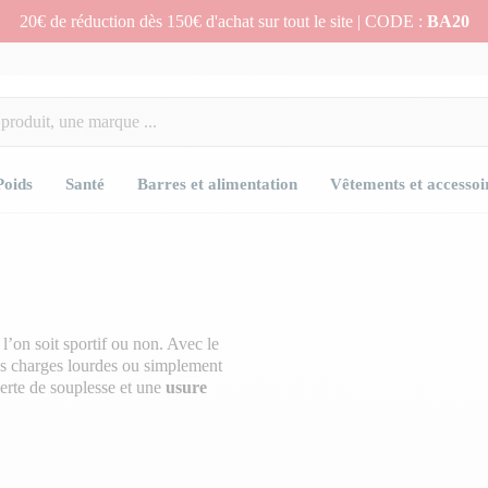
20€ de réduction dès 150€ d'achat sur tout le site | CODE :
BA20
Poids
Santé
Barres et alimentation
Vêtements et accessoi
l’on soit sportif ou non. Avec le
es charges lourdes ou simplement
perte de souplesse et une
usure
tent les
nutriments essentiels
s, favorisant ainsi
une meilleure