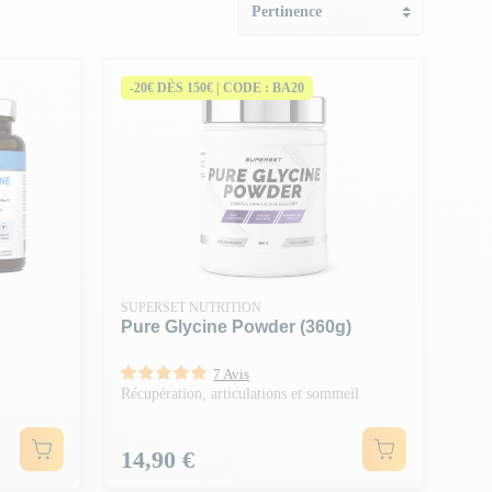
-20€ DÈS 150€ | CODE : BA20
SUPERSET NUTRITION
Pure Glycine Powder (360g)
7 Avis
Récupération, articulations et sommeil
Prix
14,90 €