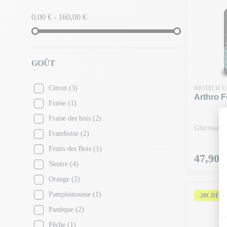
Nutrielement
(6)
0,00 € - 160,00 €
Olimp Sport Nutrition
(2)
Punch power
(3)
Scitec Nutrition
(5)
GOÛT
Superset Nutrition
(6)
Citron
(3)
Vital proteins
(1)
BIOTECH 
Arthro F
Fraise
(1)
Yam Nutrition
(1)
Fraise des bois
(2)
Glucosamin
Framboise
(2)
Fruits des Bois
(1)
Prix
47,90 
Neutre
(4)
Orange
(2)
Pamplemousse
(1)
-20€ DÈS 
Pastèque
(2)
Pêche
(1)