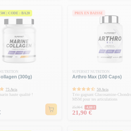
150€ | CODE : BA20
PRIX EN BAISSE
NUTRITION
SUPERSET NUTRITION
ollagen (300g)
Arthro Max (100 Caps)
75 Avis
59 Avis
arin haute qualité !
Trio gagnant Glucosamine-Chondro
MSM pour tes articulations
Prix Normal
25,90 €
-4,00 €
€
Prix
21,90 €