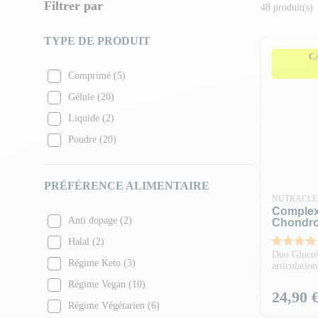
mobilité et une réduction des inconforts articulaires
.
Filtrer par
48 produit(s)
➡️ Retrouvez une large sélection de compléments pour retrouve
TYPE DE PRODUIT
C
Comprimé
(5)
Gélule
(20)
Liquide
(2)
Poudre
(20)
PRÉFÉRENCE ALIMENTAIRE
NUTRACLE
Complexe
Anti dopage
(2)
Chondro 
Halal
(2)
Duo Glucos
Régime Keto
(3)
articulation
Régime Vegan
(10)
Prix
24,90 
Régime Végétarien
(6)