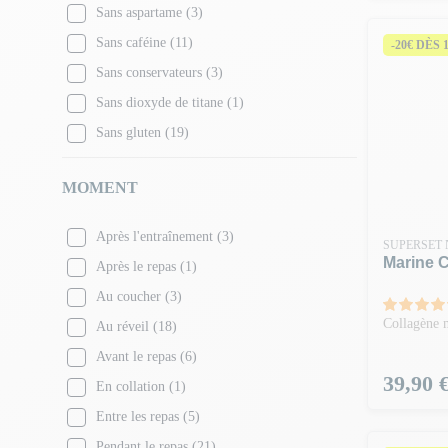
Sans aspartame
(3)
Sans caféine
(11)
-20€ DÈS 
Sans conservateurs
(3)
Sans dioxyde de titane
(1)
Sans gluten
(19)
Sans huile de palme
(2)
MOMENT
Sans lactose
(12)
Sans noix
(1)
Après l'entraînement
(3)
SUPERSET 
Sans oeuf
(1)
Marine C
Après le repas
(1)
Sans OGM
(5)
Au coucher
(3)
Sans soja
(1)
Collagène m
Au réveil
(18)
Sans sucre ajouté
(10)
Avant le repas
(6)
Prix
39,90 
En collation
(1)
Entre les repas
(5)
Pendant le repas
(21)