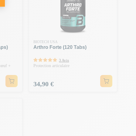
BIOTECH USA
aps)
Arthro Forte (120 Tabs)
3 Avis
’œuf +
Protection articulaire
Prix
34,90 €