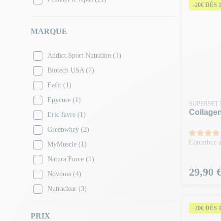
-20€ DÈS 
MARQUE
Addict Sport Nutrition
(1)
Biotech USA
(7)
Eafit
(1)
Epycure
(1)
SUPERSET 
Collagen
Eric favre
(1)
Greenwhey
(2)
Contribue a
MyMuscle
(1)
Natura Force
(1)
Prix
29,90 
Novoma
(4)
Nutraclear
(3)
Nutrend
(1)
-20€ DÈS 
PRIX
Nutri+
(1)