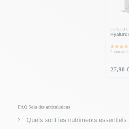
BIOTECH 
Hyaluron
2 sources d
Prix
27,90 
FAQ Soin des articulations
Quels sont les nutriments essentiels 
Un bon
complément alimentaire pour la flexibilité des a