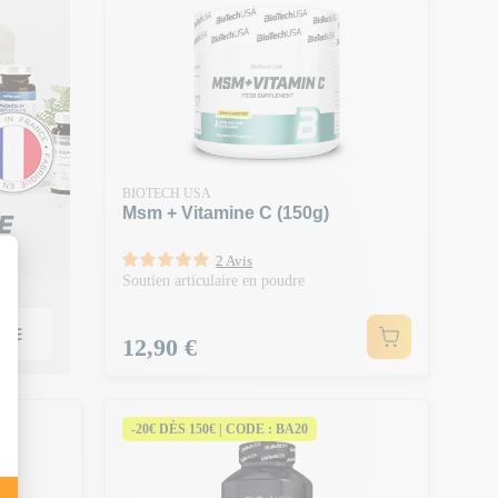
BIOTECH USA
Msm + Vitamine C (150g)
2 Avis
Soutien articulaire en poudre
Prix
12,90 €
-20€ DÈS 150€ | CODE : BA20