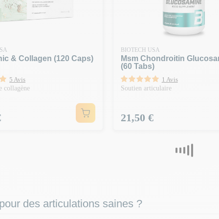
USA
BIOTECH USA
ic & Collagen (120 Caps)
Msm Chondroitin Glucosa
(60 Tabs)
5 Avis
1 Avis
e collagène
Soutien articulaire
Prix
€
21,50 €
pour des articulations saines ?
rticulations
doit contenir des
actifs essentiels
pour protéger le cartilage