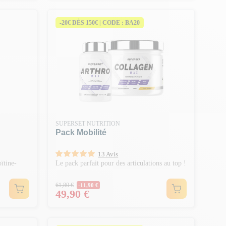
-20€ DÈS 150€ | CODE : BA20
SUPERSET NUTRITION
Pack Mobilité
13 Avis
ïtine-
Le pack parfait pour des articulations au top !
Prix Normal
61,80 €
-11,90 €
Prix
49,90 €