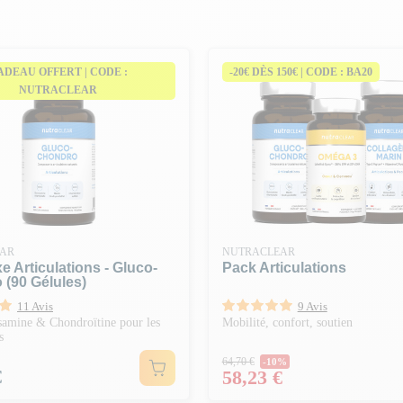
r votre confort articulaire.
ADEAU OFFERT | CODE :
-20€ DÈS 150€ | CODE : BA20
NUTRACLEAR
AR
NUTRACLEAR
 Articulations - Gluco-
Pack Articulations
(90 Gélules)
11 Avis
9 Avis
amine & Chondroïtine pour les
Mobilité, confort, soutien
s
Prix Normal
64,70 €
-10%
€
Prix
58,23 €