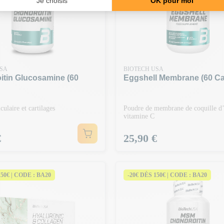
USA
BIOTECH USA
itin Glucosamine (60
Eggshell Membrane (60 C
culaire et cartilages
Poudre de membrane de coquille d
vitamine C
Prix
€
25,90 €
150€ | CODE : BA20
-20€ DÈS 150€ | CODE : BA20