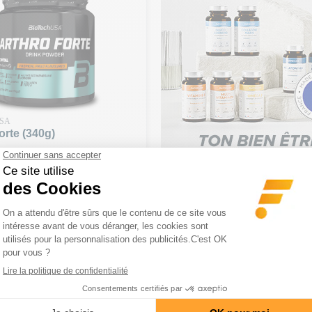
USA
orte (340g)
e, collagène et MSM.
€
150€ | CODE : BA20
-20€ DÈS 150€ | CODE : BA20