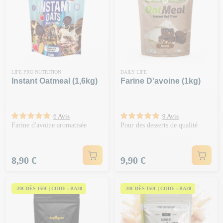
LIFE PRO NUTRITION
DAILY LIFE
Instant Oatmeal (1,6kg)
Farine D'avoine (1kg)
6 Avis
9 Avis
Farine d'avoine aromatisée
Pour des desserts de qualité
Prix
Prix
8,90 €
9,90 €
-20€ DÈS 150€ | CODE : BA20
-20€ DÈS 150€ | CODE : BA20