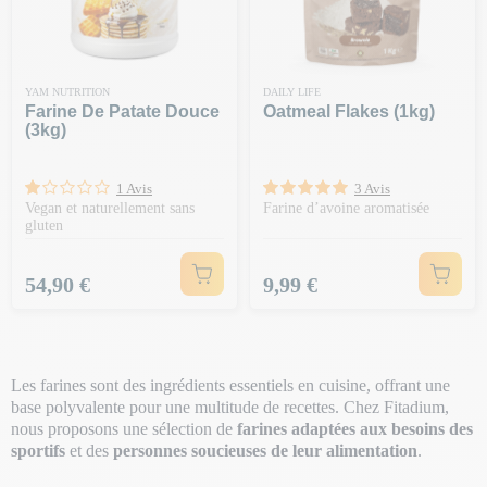
YAM NUTRITION
DAILY LIFE
Farine De Patate Douce
Oatmeal Flakes (1kg)
(3kg)
1 Avis
3 Avis
Vegan et naturellement sans
Farine d’avoine aromatisée
gluten
Prix
Prix
54,90 €
9,99 €
Les farines sont des ingrédients essentiels en cuisine, offrant une
base polyvalente pour une multitude de recettes. Chez Fitadium,
nous proposons une sélection de
farines adaptées aux besoins des
sportifs
et des
personnes soucieuses de leur alimentation
.