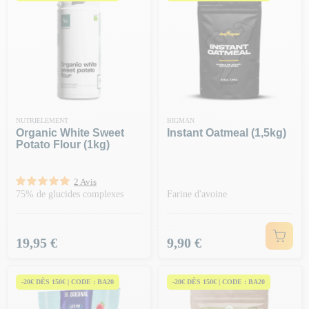
NUTRIELEMENT
BIGMAN
Organic White Sweet
Instant Oatmeal (1,5kg)
Potato Flour (1kg)
2 Avis
75% de glucides complexes
Farine d'avoine
Prix
Prix
19,95 €
9,90 €
-20€ DÈS 150€ | CODE : BA20
-20€ DÈS 150€ | CODE : BA20