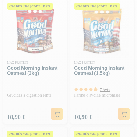
-20€ DÈS 150€ | CODE : BA20
-20€ DÈS 150€ | CODE : BA20
MAX PROTEIN
MAX PROTEIN
Good Morning Instant
Good Morning Instant
Oatmeal (3kg)
Oatmeal (1,5kg)
7 Avis
Glucides à digestion lente
Farine d'avoine micronisée
Prix
Prix
18,90 €
10,90 €
-20€ DÈS 150€ | CODE : BA20
-20€ DÈS 150€ | CODE : BA20