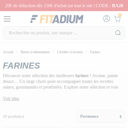
20€ de réduction dès 150€ d'achat sur tout le site | CODE :
BA20
0
Accueil
Barres et alimentation
Céréales et avoines
Farines
FARINES
Découvre notre sélection des meilleures
farines
! Avoine, patate
douce… Un large choix pour accompagner toutes tes recettes
saines, gourmandes et protéinées. Explore notre sélection et vois
comment ces farines peuvent
enrichir ton alimentation
quotidienne
Voir plus
et
soutenir tes objectifs sportifs
!
10 produit(s)