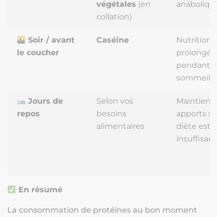
végétales
(en
anaboliqu
collation)
Soir / avant
Caséine
Nutrition
le coucher
prolongée
pendant l
sommeil
Jours de
Selon vos
Maintien 
repos
besoins
apports si 
alimentaires
diète est
insuffisan
En résumé
La consommation de protéines au bon moment