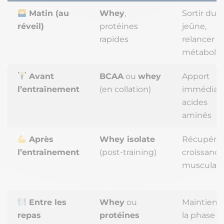
Matin (au
Whey
,
Sortir du
réveil)
protéines
jeûne,
rapides
relancer le
métaboli
Avant
BCAA
ou
whey
Apport
l’entraînement
(en collation)
immédiat
acides
aminés
Après
Whey isolate
Récupérat
l’entraînement
(post-training)
croissance
musculair
Entre les
Whey
ou
Maintien 
repas
protéines
la phase