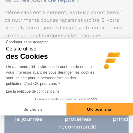
Et les jours de repos ?
Même sans entraînement, les muscles ont besoin
de nutriments pour se réparer et croître. Si votre
alimentation du jour est insuffisante en protéines,
un shaker peut compenser les manques.
À adapter selon vos apports alimentaires et vos
objectifs.
Retrouvez nos recommandations autour de
la
prise de protéines les jours de repos
.
Tableau récapitulatif : Quand prendre
ses protéines ?
Moment de
Type de
Objecti
la journée
protéines
princip
recommandé