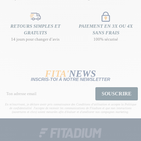
RETOURS SIMPLES ET
PAIEMENT EN 3X OU 4X
GRATUITS
SANS FRAIS
14 jours pour changer d’avis
100% sécurisé
FITA'
NEWS
INSCRIS-TOI À NOTRE NEWSLETTER
SOUSCRIRE
En m'inscrivant, je déclare avoir pris connaissance des Conditions d’utilisation et accepte la Politique
de confidentialité. J'accepte de recevoir les communications de Fitadium et que mes interactions
(ouvertures et clics) soient mesurées afin d'évaluer et d'améliorer nos campagnes marketing.