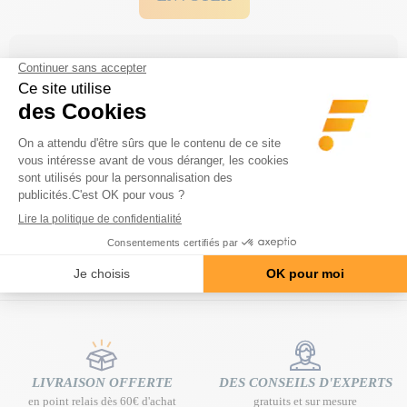
Service client
Du lundi au vendredi de 09h00 à 12h00 et de
14h à 17h
Espace FAQ
Trouve ta réponse rapidement dans les
questions
.
fréquemment posées
LIVRAISON OFFERTE
DES CONSEILS D'EXPERTS
en point relais dès 60€ d'achat
gratuits et sur mesure