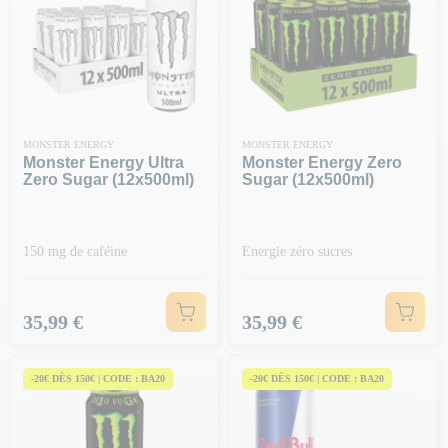
MONSTER ENERGY
MONSTER ENERGY
Monster Energy Ultra
Monster Energy Zero
Zero Sugar (12x500ml)
Sugar (12x500ml)
150 mg de caféine
Énergie zéro sucres
Prix
Prix
35,99 €
35,99 €
-20€ DÈS 150€ | CODE : BA20
-20€ DÈS 150€ | CODE : BA20