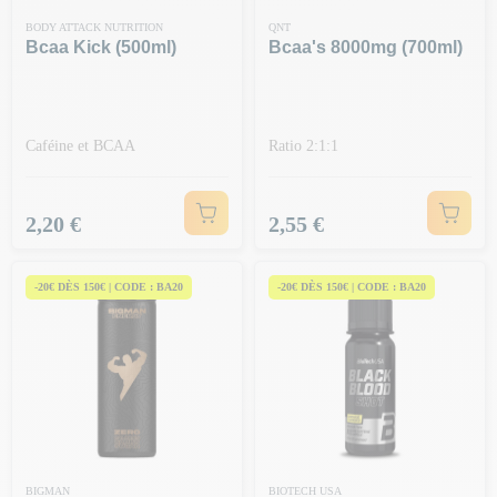
BODY ATTACK NUTRITION
QNT
Bcaa Kick (500ml)
Bcaa's 8000mg (700ml)
Caféine et BCAA
Ratio 2:1:1
Prix
Prix
2,20 €
2,55 €
-20€ DÈS 150€ | CODE : BA20
-20€ DÈS 150€ | CODE : BA20
BIGMAN
BIOTECH USA