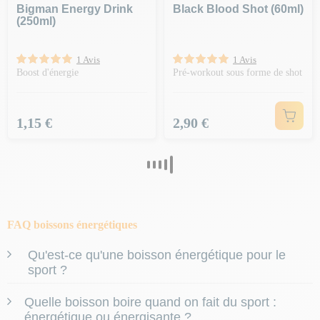
Bigman Energy Drink
Black Blood Shot (60ml)
(250ml)
1 Avis
1 Avis
Boost d'énergie
Pré-workout sous forme de shot
Prix
Prix
1,15 €
2,90 €
FAQ boissons énergétiques
Qu'est-ce qu'une boisson énergétique pour le
sport ?
Les boissons énergétiques pour le sport sont spécifiquement
Quelle boisson boire quand on fait du sport :
conçues pour
répondre aux besoins des athlètes
en matière
énergétique ou énergisante ?
d'
hydratation et d'apport énergétique
. Elles contiennent