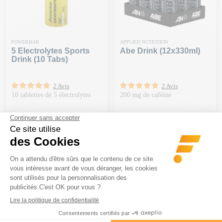
POWERBAR
APPLIED NUTRITION
5 Electrolytes Sports
Abe Drink (12x330ml)
Drink (10 Tabs)
2 Avis
2 Avis
10 tablettes de 5 électrolytes
200 mg de caféine
Prix
Prix
5,70 €
28,90 €
-20€ DÈS 150€ | CODE : BA20
-20€ DÈS 150€ | CODE : BA20