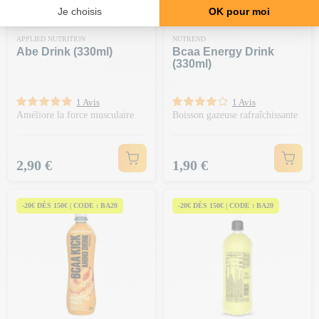
APPLIED NUTRITION
NUTREND
Abe Drink (330ml)
Bcaa Energy Drink
(330ml)
1 Avis
1 Avis
Améliore la force musculaire
Boisson gazeuse rafraîchissante
Prix
Prix
2,90 €
1,90 €
-20€ DÈS 150€ | CODE : BA20
-20€ DÈS 150€ | CODE : BA20