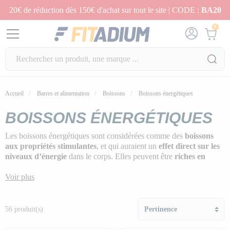
20€ de réduction dès 150€ d'achat sur tout le site | CODE :
BA20
0
Accueil
Barres et alimentation
Boissons
Boissons énergétiques
BOISSONS ÉNERGÉTIQUES
Les boissons énergétiques sont considérées comme des
boissons
aux propriétés stimulantes
, et qui auraient un
effet direct sur les
niveaux d’énergie
dans le corps. Elles peuvent être
riches en
glucides
, mais certaines contiennent d’autres ingrédients phares
comme la
Voir plus
caféine
. Elles sont aussi très souvent
enrichies en
électrolytes
pour compenser les pertes de l’organisme pendant
l’effort.
56 produit(s)
Optimises tes performances
et
dynamises ton organisme
grâce
aux préparations boissons à consommer
avant, pendant et après