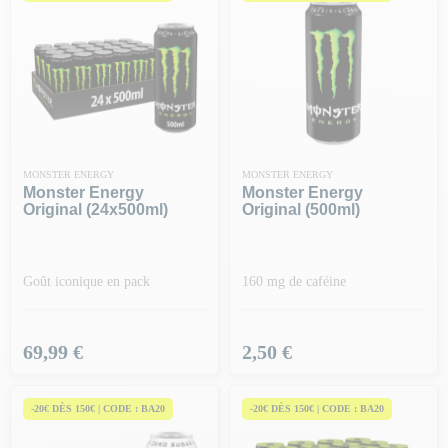
MONSTER ENERGY
MONSTER ENERGY
Monster Energy
Monster Energy
Original (24x500ml)
Original (500ml)
Goût iconique en pack
160 mg de caféine
Prix
Prix
69,99 €
2,50 €
-20€ DÈS 150€ | CODE : BA20
-20€ DÈS 150€ | CODE : BA20