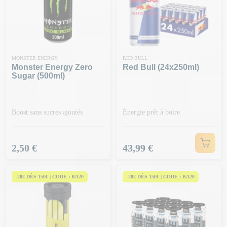
MONSTER ENERGY
RED BULL
Monster Energy Zero
Red Bull (24x250ml)
Sugar (500ml)
Boost sans sucres ajoutés
Énergie prêt à boire
Prix
Prix
2,50 €
43,99 €
-20€ DÈS 150€ | CODE : BA20
-20€ DÈS 150€ | CODE : BA20