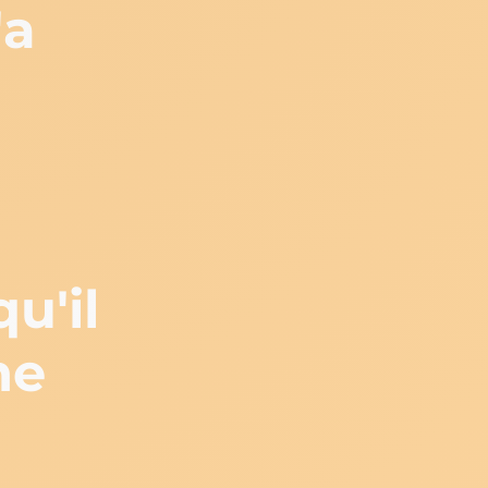
'a
qu'il
he