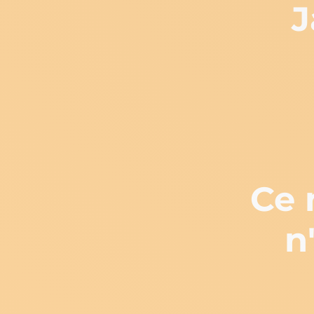
J
Ce n
n