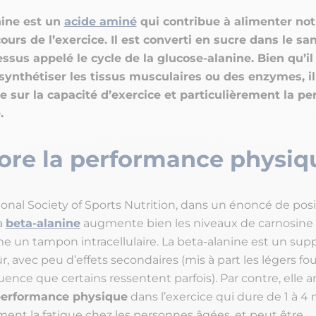
nine est un
acide aminé
qui contribue à alimenter not
ours de l’exercice. Il est converti en sucre dans le san
ssus appelé le cycle de la glucose-alanine. Bien qu’il
 synthétiser les tissus musculaires ou des enzymes, il
sur la capacité d’exercice et particulièrement la p
.
ore la performance physiq
onal Society of Sports Nutrition, dans un énoncé de posi
a
beta-alanine
augmente bien les niveaux de carnosine
e un tampon intracellulaire. La beta-alanine est un su
ûr, avec peu d’effets secondaires (mis à part les légers f
ence que certains ressentent parfois). Par contre, elle a
erformance physique
dans l’exercice qui dure de 1 à 4 
ment la fatigue chez les personnes âgées, et peut être