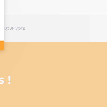
es
AUCUN VOTE
 !