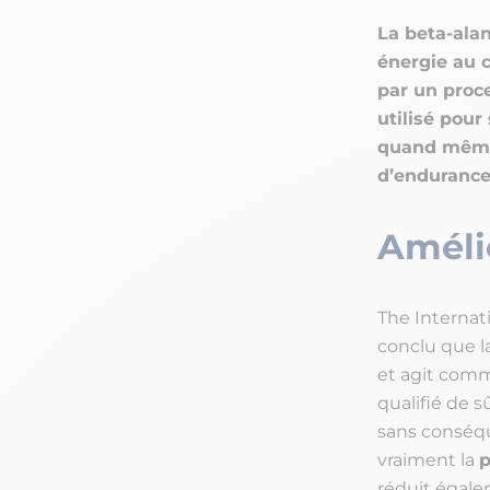
La beta-ala
énergie au c
par un proce
utilisé pour
quand même 
d’endurance
Améli
The Internati
conclu que l
et agit comm
qualifié de s
sans conséqu
vraiment la
p
réduit égale