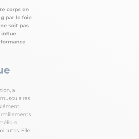
re corps en
g par le foie
 ne soit pas
 influe
erformance
ue
tion, a
 musculaires
pplément
ourmillements
méliore
minutes. Elle