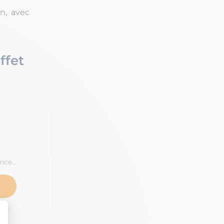
on, avec
ffet
ance…