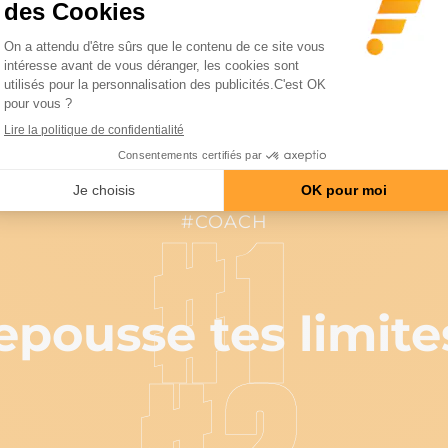
ional Journal Société Sports Nutrition, 12:30 2015. Photo Shutterstock.com/Joana Lop
cle
#COACH
#1
epousse tes limites