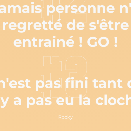
#2
amais personne n
regretté de s'être
entrainé ! GO !
#3
'est pas fini tant 
'y a pas eu la cloc
Rocky