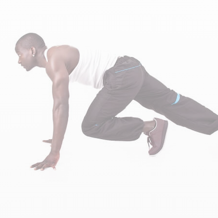
CRÉATINES
Keto
Maltodextrine
Bruleur de Graisse
Détoxifiants
Électrolytes et hydratatio
 Créatine
Stress
BOOSTERS
Vitamines
 Gainer
Sommeil
Minéraux
D'ENTRAINEMENT
 Acides Aminés
Mémoire et concentration
Décontractants
 Pré workout
Pré-workout
musculaires
POIDS
FITNESS
 des suppléments
Shooters
tes
aisses
Raffermir et tonifier
BRÛLEURS DE GRAISS
 Nutrition
ntre
Affiner sa silhouette
ANABOLISANTS NATURELS
 Alimentaires
isses
Booster ses séances
NUTRITION VEGAN
Boosters de testostérone
ls Nutrition
Boosters de GH
NUTRITION
GABA
Tribulus
BIOLOGIQUE
ZMA