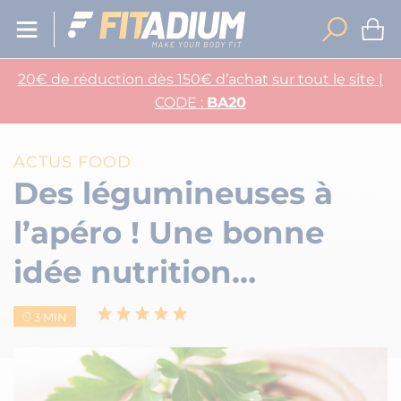
20€ de réduction dès 150€ d’achat sur tout le site |
CODE :
BA20
ACTUS FOOD
Des légumineuses à
l’apéro ! Une bonne
idée nutrition…
3 MIN