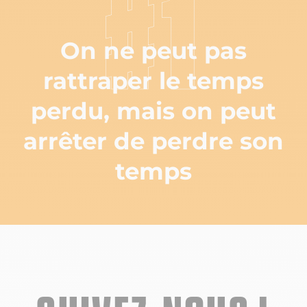
#1
On ne peut pas
rattraper le temps
perdu, mais on peut
arrêter de perdre son
temps