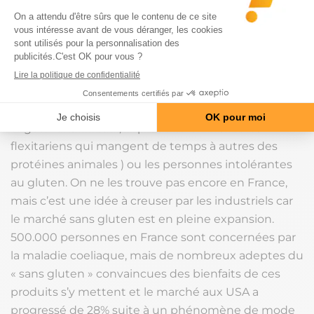
Sans arômes artificiels, ni conservateurs, cette
marque propose une alternative saine à l’apéritif et
sont
également intéressantes pour les personnes
qui sont végétariennes
(environ 2% de la
population française, plus si on ajoute les
végétaliens -ni œuf, ni produits laitiers- et les
flexitariens qui mangent de temps à autres des
protéines animales ) ou les personnes intolérantes
au gluten. On ne les trouve pas encore en France,
mais c’est une idée à creuser par les industriels car
le marché sans gluten est en pleine expansion.
500.000 personnes en France sont concernées par
la maladie coeliaque, mais de nombreux adeptes du
« sans gluten » convaincues des bienfaits de ces
produits s’y mettent et le marché aux USA a
progressé de 28% suite à un phénomène de mode