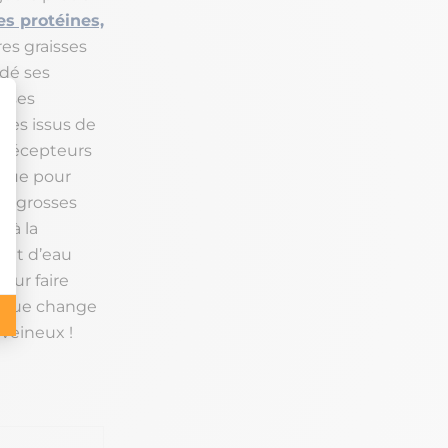
es protéines,
res graisses
idé ses
r ses
ques issus de
s récepteurs
ccrue pour
e grosses
 à la
 et d’eau
our faire
sique change
 veineux !