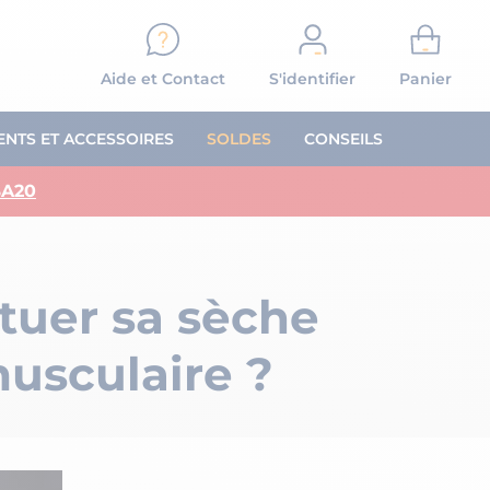
Aide et Contact
S'identifier
Panier
NTS ET ACCESSOIRES
SOLDES
CONSEILS
A20
FITNESS
EXERCICES MUSCULATION
Musculation bras
tuer sa sèche
Exercices Jambes
on
Exercices Abdos
Exercices Dos
usculaire ?
s
Exercices Pectoraux
s
Exercices Epaules
OIRES ET PROGRAMME SPORTIF
Exercices Fessiers
LES PODCASTS