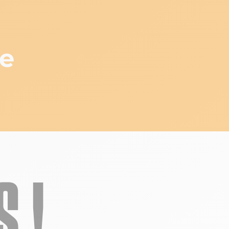
ne
 !