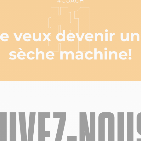
#COACH
#1
e veux devenir u
sèche machine!
UIVEZ-NOUS