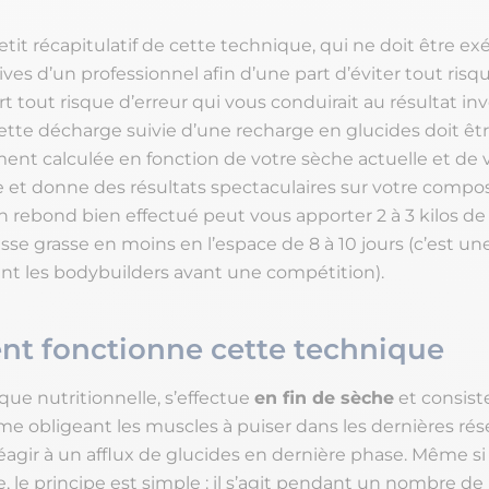
tit récapitulatif de cette technique, qui ne doit être e
tives d’un professionnel afin d’une part d’éviter tout ris
rt tout risque d’erreur qui vous conduirait au résultat inv
ette décharge suivie d’une recharge en glucides doit êt
nt calculée en fonction de votre sèche actuelle et de 
et donne des résultats spectaculaires sur votre compos
n rebond bien effectué peut vous apporter 2 à 3 kilos de
sse grasse en moins en l’espace de 8 à 10 jours (c’est u
nt les bodybuilders avant une compétition).
t fonctionne cette technique
que nutritionnelle, s’effectue
en fin de sèche
et consist
me obligeant les muscles à puiser dans les dernières rés
réagir à un afflux de glucides en dernière phase. Même si
 le principe est simple : il s’agit pendant un nombre de 