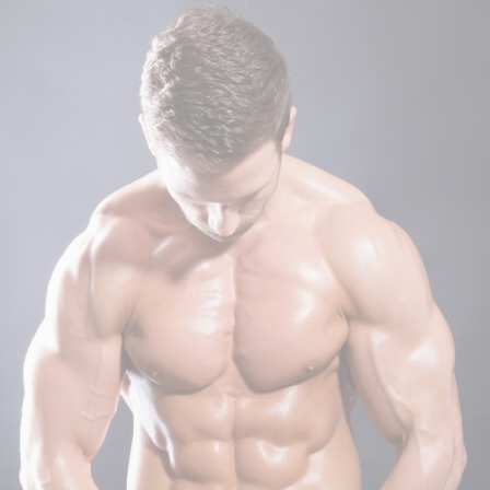
CRÉATINES
Keto
Maltodextrine
Bruleur de Graisse
Détoxifiants
Électrolytes et hydratatio
 Créatine
Stress
BOOSTERS
Vitamines
 Gainer
Sommeil
Minéraux
D'ENTRAINEMENT
 Acides Aminés
Mémoire et concentration
Décontractants
 Pré workout
Pré-workout
musculaires
POIDS
FITNESS
 des suppléments
Shooters
tes
aisses
Raffermir et tonifier
BRÛLEURS DE GRAISS
 Nutrition
ntre
Affiner sa silhouette
ANABOLISANTS NATURELS
 Alimentaires
isses
Booster ses séances
NUTRITION VEGAN
Boosters de testostérone
ls Nutrition
Boosters de GH
NUTRITION
GABA
Tribulus
BIOLOGIQUE
ZMA