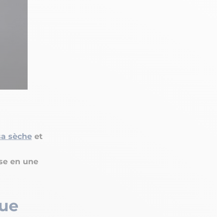
sa sèche
et
se en une
que