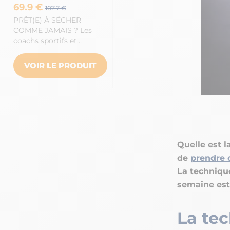
69.9 €
107.7 €
PRÊT(E) À SÉCHER
COMME JAMAIS ? Les
coachs sportifs et…
VOIR LE PRODUIT
Quelle est 
de
prendre 
La techniqu
semaine est
La te