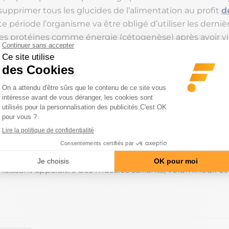
 supprimer tous les glucides de l’alimentation au profit
d
 période l’organisme va être obligé d’utiliser les derniè
les protéines comme énergie (cétogenèse) après avoir v
cogène musculaire. Pour faire simple il va alors optimise
tilisation de la moindre portion d’énergie (corps cétoni
e) augmentant ainsi considérablement la sensibilité de
La phase suivante consiste à utiliser cette sensibilité a
maximum de glycogène dans les muscles en apportant d
ucides pendant les 2 à 3 jours qui succèdent directement
se de décharge. Le muscle se gonfle ainsi de glycogène
 taille et en poids, les vaisseaux sanguins se dilatent p
ockage soudain … Au bout de 3 à 4 jours l’apparence phy
laissant apparaitre des muscles saillants, volumineux et