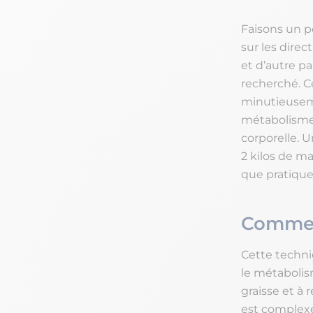
Faisons un pe
sur les direc
et d’autre pa
recherché. C
minutieuseme
métabolisme 
corporelle. U
2 kilos de ma
que pratique
Commen
Cette techni
le métabolis
graisse et à 
est complexe,