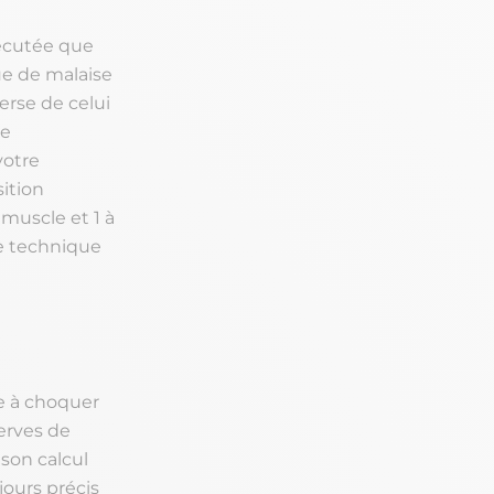
xécutée que
que de malaise
erse de celui
re
votre
ition
 muscle et 1 à
ne technique
e à choquer
erves de
 son calcul
jours précis