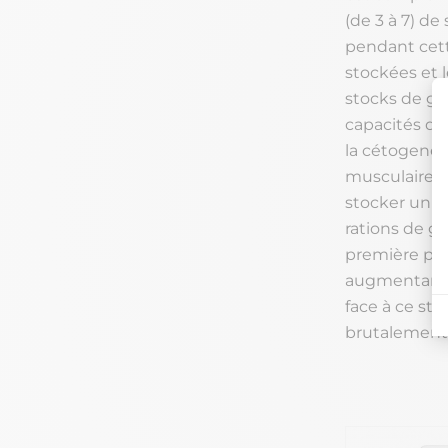
(de 3 à 7) de
pendant cette
stockées et 
stocks de gly
capacités d’u
la cétogenès
musculaires. 
stocker un 
rations de gl
première pha
augmentant en
face à ce st
brutalement 