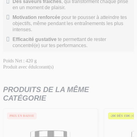
Des saveurs fraîches
, qui transforment chaque prise
en un moment de plaisir.
Motivation renforcée
pour te pousser à atteindre tes
objectifs, même pendant les entraînements les plus
intenses.
Efficacité gustative
te permettant de rester
concentré(e) sur tes performances.
Poids Net : 420 g
Produit avec édulcorant(s)
PRODUITS DE LA MÊME
CATÉGORIE
PRIX EN BAISSE
-20€ DÈS 150€ | C