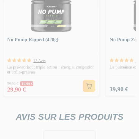
No Pump Ripped (420g)
No Pump Zero
18 Avis
1
Le pré-workout triple action : énergie, congestion
La puissance ext
et brûle-graisses
Prix Normal
39,90 €
-10,00 €
Prix
Prix
39,90 €
29,90 €
AVIS SUR LES PRODUITS