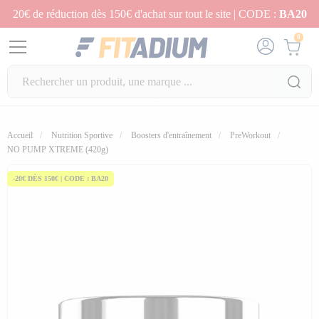
20€ de réduction dès 150€ d'achat sur tout le site | CODE :
BA20
0
Accueil
Nutrition Sportive
Boosters d'entraînement
PreWorkout
fullscreen
fullscreen
fullscreen
NO PUMP XTREME (420g)
-20€ DÈS 150€ | CODE : BA20