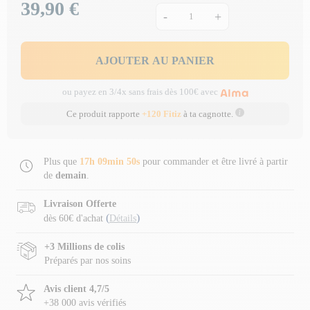
39,90 €
Prix
-
+
AJOUTER AU PANIER
ou payez en 3/4x sans frais dès 100€ avec
Ce produit rapporte
+120 Fitiz
à ta cagnotte.
Plus que
17h 09min 49s
pour commander et être livré à partir
de
demain
.
Livraison Offerte
(
)
dès 60€ d'achat
Détails
+3 Millions de colis
Préparés par nos soins
Avis client 4,7/5
+38 000 avis vérifiés