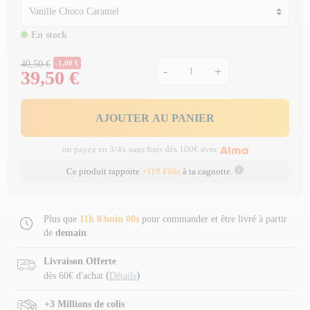
En stock
Prix Normal
40,50 €
-1,00 €
-
+
39,50 €
Prix
AJOUTER AU PANIER
ou payez en 3/4x sans frais dès 100€ avec
Ce produit rapporte
+119 Fitiz
à ta cagnotte.
Plus que
11h 02min 59s
pour commander et être livré à partir
de
demain
.
Livraison Offerte
(
)
dès 60€ d'achat
Détails
+3 Millions de colis