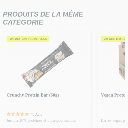
PRODUITS DE LA MÊME
CATÉGORIE
-20€ DÈS 150€ | CODE : BA20
-20€ DÈS 150€ | C
Crunchy Protein Bar (60g)
Vegan Protein
40 Avis
Jusqu'à 36% protéines et ultra-gourmandes
Barres vegan pro