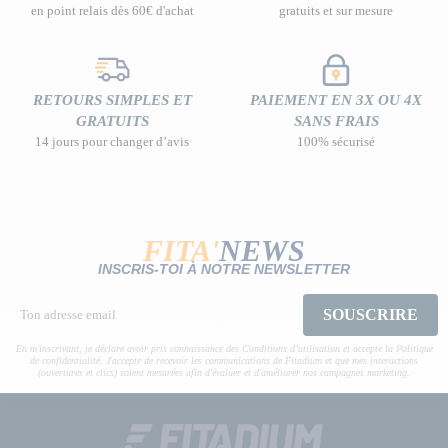
en point relais dès 60€ d'achat
gratuits et sur mesure
RETOURS SIMPLES ET
PAIEMENT EN 3X OU 4X
GRATUITS
SANS FRAIS
14 jours pour changer d’avis
100% sécurisé
FITA'
NEWS
INSCRIS-TOI À NOTRE NEWSLETTER
SOUSCRIRE
En m'inscrivant, je déclare avoir pris connaissance des Conditions d’utilisation et accepte la Politique
de confidentialité. J'accepte de recevoir les communications de Fitadium et que mes interactions
(ouvertures et clics) soient mesurées afin d'évaluer et d'améliorer nos campagnes marketing.