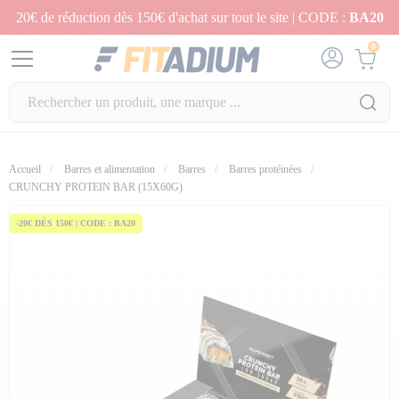
20€ de réduction dès 150€ d'achat sur tout le site | CODE :
BA20
0
Accueil
Barres et alimentation
Barres
Barres protéinées
fullscreen
fullscreen
fullscreen
fullscreen
fullscreen
CRUNCHY PROTEIN BAR (15X60G)
-20€ DÈS 150€ | CODE : BA20