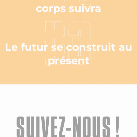
corps suivra
#3
Le futur se construit au
présent
SUIVEZ-NOUS !