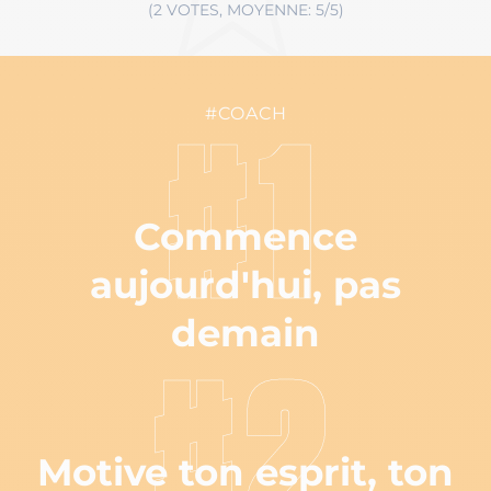
(2 VOTES, MOYENNE: 5/5)
#COACH
#1
Commence
aujourd'hui, pas
demain
#2
Motive ton esprit, ton