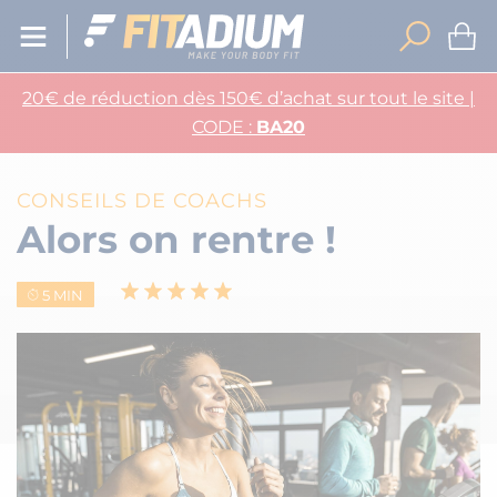
20€ de réduction dès 150€ d’achat sur tout le site |
CODE :
BA20
CONSEILS DE COACHS
Alors on rentre !
5 MIN