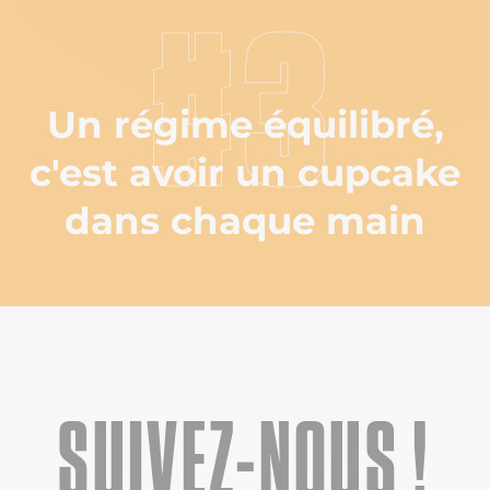
#3
Un régime équilibré,
c'est avoir un cupcake
dans chaque main
SUIVEZ-NOUS !