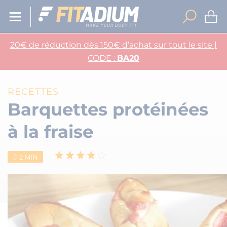
20€ de réduction dès 150€ d’achat sur tout le site |
CODE :
BA20
RECETTES
Barquettes protéinées
à la fraise
2 MIN