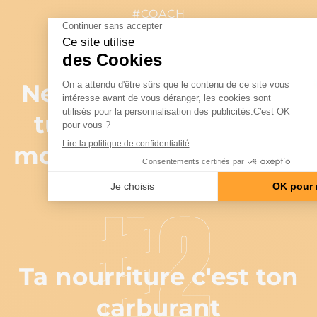
#COACH
#1
Ne leur dis pas ce que
tu as prévu de faire,
montre leur seulement
les résultats
#2
Ta nourriture c'est ton
carburant