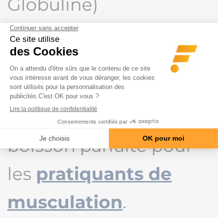
Globuline)
déterminant l’activité
biologique des
hormones sexuelles.
Le café est donc une
boisson parfaite pour
les
pratiquants de
musculation
.