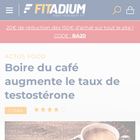
20€ de réduction dès 150€ d’achat sur tout le site |
CODE :
BA20
ACTUS FOOD
Boire du café
augmente le taux de
testostérone
1 MIN