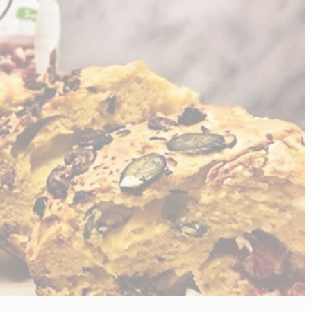
n
PERFORMANCE SPORTIVE
Améliorer ses performances
E
Résister à l'effort
Mieux récupérer