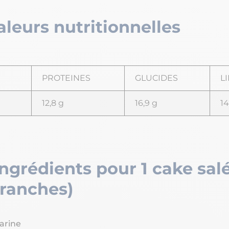
aleurs nutritionnelles
PROTEINES
GLUCIDES
L
12,8 g
16,9 g
14
Ingrédients pour 1 cake salé
tranches)
arine