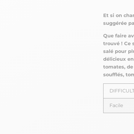
Et si on cha
suggérée par
Que faire av
trouvé ! Ce 
salé pour pl
délicieux en
tomates, de 
soufflés, to
DIFFICUL
Facile