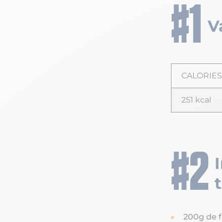
V
CALORIES
251 kcal
200g de f