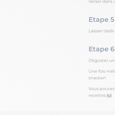
Verser dans 
Etape 5
Laisser tiédi
Etape 6
Déguster une
Une fois méla
snacker!
Vous pouvez s
recettes
ici