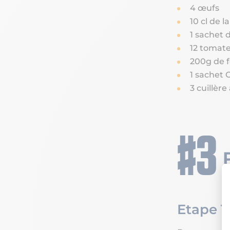
4 œufs
10 cl de la
1 sachet 
12 tomate
200g de f
1 sachet 
3 cuillère
Etape 1