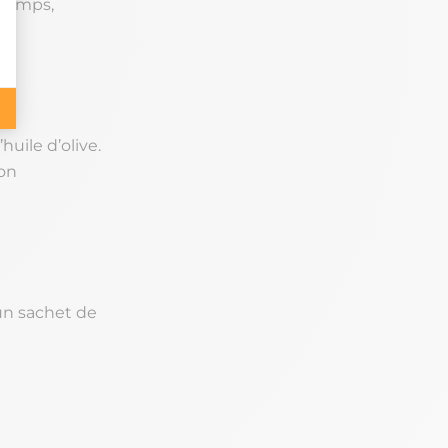
 temps,
huile d’olive.
ion
’un sachet de