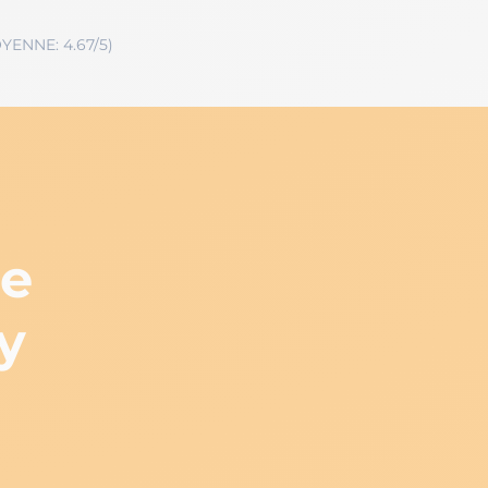
YENNE: 4.67/5)
ne
y