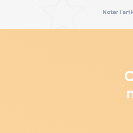
Noter l'arti
C