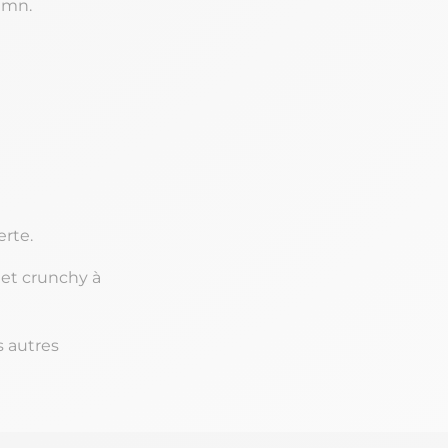
 mn.
erte.
 et crunchy à
 autres