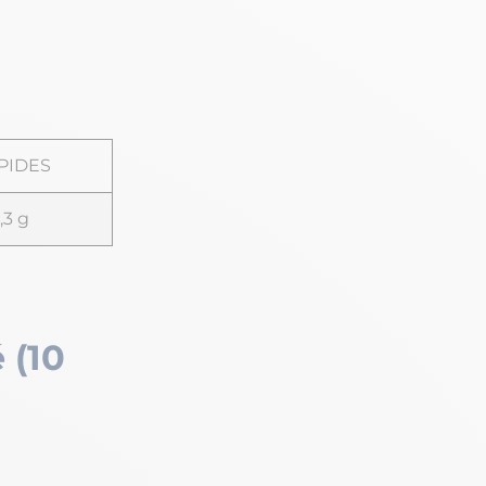
IPIDES
,3 g
 (10