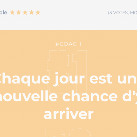
cle
(3 VOTES, MO
#COACH
#1
haque jour est u
nouvelle chance d'
arriver