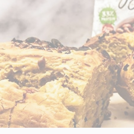
CRÉATINES
Keto
Maltodextrine
Bruleur de Graisse
Détoxifiants
Électrolytes et hydratatio
 Créatine
Stress
BOOSTERS
Vitamines
 Gainer
Sommeil
Minéraux
D'ENTRAINEMENT
 Acides Aminés
Mémoire et concentration
Décontractants
 Pré workout
Pré-workout
musculaires
POIDS
FITNESS
 des suppléments
Shooters
tes
aisses
Raffermir et tonifier
BRÛLEURS DE GRAISS
 Nutrition
ntre
Affiner sa silhouette
ANABOLISANTS NATURELS
 Alimentaires
isses
Booster ses séances
NUTRITION VEGAN
Boosters de testostérone
ls Nutrition
Boosters de GH
NUTRITION
GABA
Tribulus
BIOLOGIQUE
ZMA