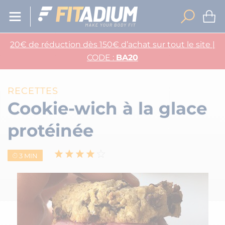
20€ de réduction dès 150€ d’achat sur tout le site |
CODE :
BA20
RECETTES
Cookie-wich à la glace
protéinée
3 MIN