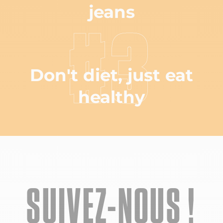
jeans
#3
Don't diet, just eat
healthy
SUIVEZ-NOUS !