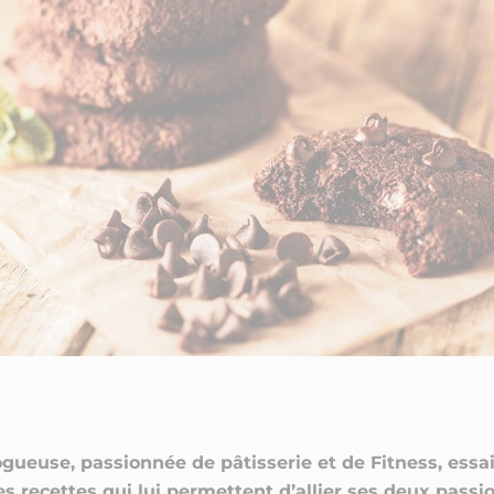
CRÉATINES
Keto
Maltodextrine
Bruleur de Graisse
Détoxifiants
Électrolytes et hydratatio
 Créatine
Stress
BOOSTERS
Vitamines
 Gainer
Sommeil
Minéraux
D'ENTRAINEMENT
 Acides Aminés
Mémoire et concentration
Décontractants
 Pré workout
Pré-workout
musculaires
POIDS
FITNESS
 des suppléments
Shooters
tes
aisses
Raffermir et tonifier
BRÛLEURS DE GRAISS
 Nutrition
ntre
Affiner sa silhouette
ANABOLISANTS NATURELS
 Alimentaires
isses
Booster ses séances
NUTRITION VEGAN
Boosters de testostérone
ls Nutrition
Boosters de GH
NUTRITION
GABA
Tribulus
BIOLOGIQUE
ZMA
ogueuse, passionnée de pâtisserie et de Fitness, essa
s recettes qui lui permettent d’allier ses deux passio