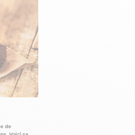
n
PERFORMANCE SPORTIVE
Améliorer ses performances
E
Résister à l'effort
Mieux récupérer
ie de
ns. Voici sa