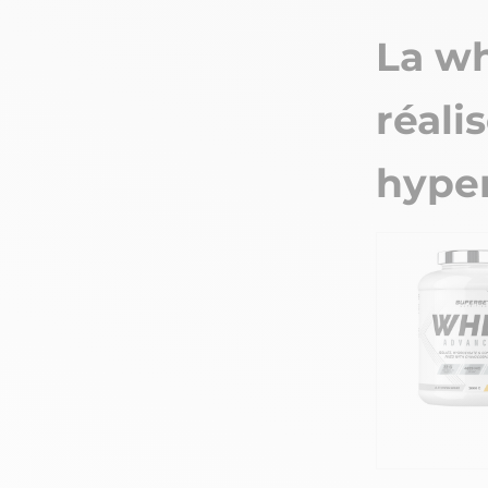
La wh
réali
hype