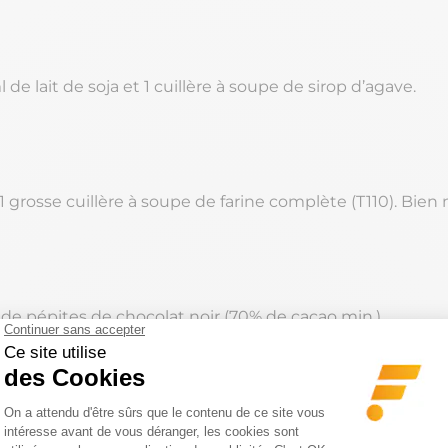
 de lait de soja et 1 cuillère à soupe de sirop d’agave.
 1 grosse cuillère à soupe de farine complète (T110). Bien
 de pépites de chocolat noir (70% de cacao min.)
ue de cuisson anti-adhérente, mettre des petits tas de 