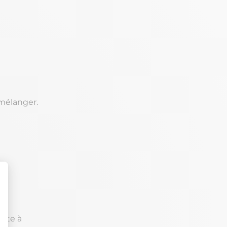
 mélanger.
pâte à