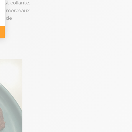
 est collante.
 en morceaux
us de