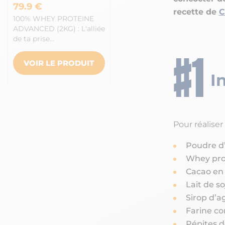
79.9 €
recette de
C
100% WHEY PROTEINE
ADVANCED (2KG) : L'alliée
de ta prise…
VOIR LE PRODUIT
I
Pour réaliser 
Poudre d
Whey pro
Cacao en
Lait de so
Sirop d’a
Farine c
Pépites d