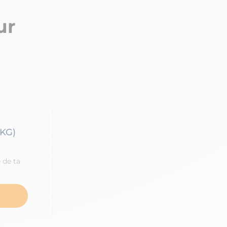
ur
KG)
 de ta