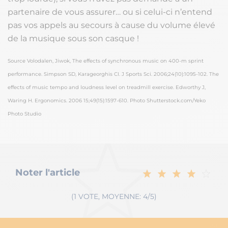
partenaire de vous assurer… ou si celui-ci n’entend
pas vos appels au secours à cause du volume élevé
de la musique sous son casque !
Source Volodalen, Jiwok, The effects of synchronous music on 400-m sprint
performance. Simpson SD, Karageorghis CI. J Sports Sci. 2006;24(10):1095-102.
The
effects of music tempo and loudness level on treadmill exercise. Edworthy J,
Waring H. Ergonomics. 2006 15;49(15):1597-610. Photo Shutterstock.com/Yeko
Photo Studio
Noter l'article
(1 VOTE, MOYENNE: 4/5)