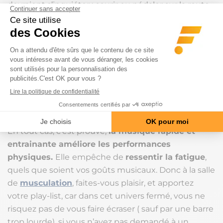
devraient s’inquiéter : courir ou pédaler sur la route
avec un casque à fort volume les ferait courir plus
vite. Mais cela les mettrait aussi en danger, car ils
seraient moins attentifs à la circulation.
Moins de fatigue avec
un playlist entrainante
En tout cas, c’est prouvé,
la musique rapide et
entrainante améliore les performances
physiques.
Elle
empêche de
ressentir la fatigue
,
quels que soient vos goûts musicaux. Donc à la salle
de
musculation
, faites-vous plaisir, et apportez
votre play-list, car dans cet univers fermé, vous ne
risquez pas de vous faire écraser ( sauf par une barre
trop lourde), si vous n’avez pas demandé à un