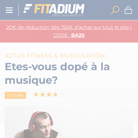
20€ de réduction dès 150€ d’achat sur tout le site |
CODE :
BA20
ACTUS FITNESS & MUSCULATION
Etes-vous dopé à la
musique?
2 MIN