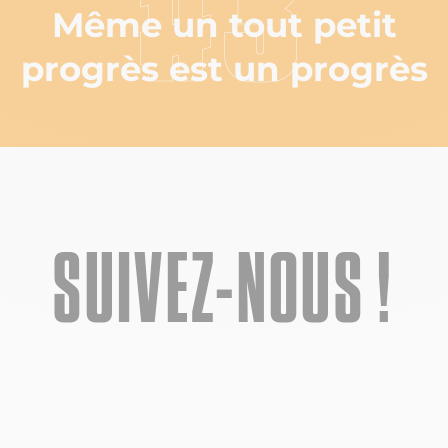
#3
Même un tout petit
progrès est un progrès
SUIVEZ-NOUS !