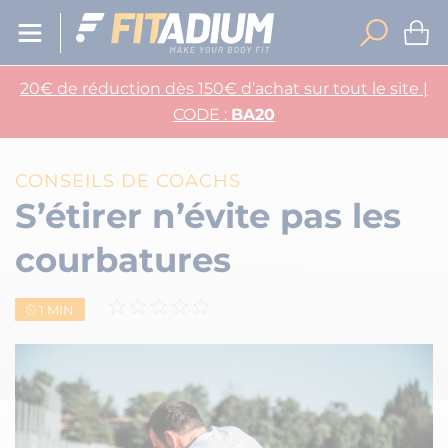
20€ de réduction dès 150€ d’achat sur tout le site |
CODE :
BA20
CONSEILS DE COACHS
S’étirer n’évite pas les
courbatures
1 MIN