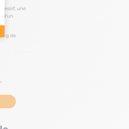
gressif, une
t d’un
16 g de
en