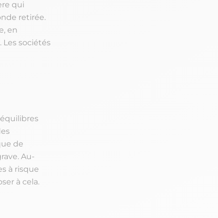
ère qui
onde retirée.
e, en
 Les sociétés
séquilibres
des
que de
grave. Au-
s à risque
ser à cela.