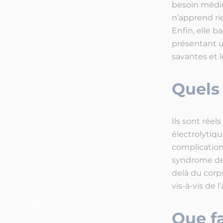
besoin médica
n’apprend rie
Enfin, elle b
présentant u
savantes et l
Quels 
Ils sont réel
électrolytiqu
complication
syndrome de r
delà du corp
vis-à-vis de 
Que fa