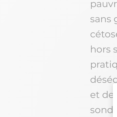
pauvr
sans 
cétos
hors s
prati
déséq
et de
sonde