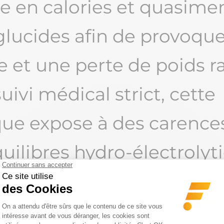
e en calories et quasime
glucides afin de provoqu
e et une perte de poids ra
uivi médical strict, cette
que expose à des carences
uilibres hydro-électrolyt
s complications liées à la
.