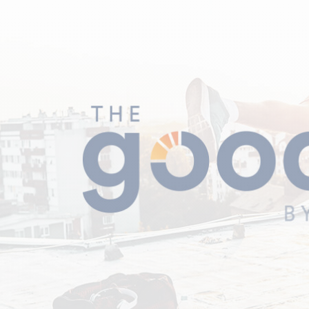
CRÉATINES
Keto
Maltodextrine
Bruleur de Graisse
Détoxifiants
Électrolytes et hydratatio
 Créatine
Stress
BOOSTERS
Vitamines
 Gainer
Sommeil
Minéraux
D'ENTRAINEMENT
 Acides Aminés
Mémoire et concentration
Décontractants
 Pré workout
Pré-workout
musculaires
POIDS
FITNESS
 des suppléments
Shooters
tes
aisses
Raffermir et tonifier
BRÛLEURS DE GRAISS
 Nutrition
ntre
Affiner sa silhouette
ANABOLISANTS NATURELS
 Alimentaires
isses
Booster ses séances
NUTRITION VEGAN
Boosters de testostérone
ls Nutrition
Boosters de GH
NUTRITION
GABA
Tribulus
BIOLOGIQUE
ZMA