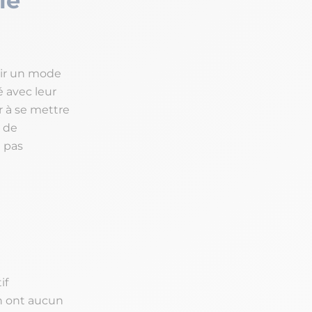
le
rnir un mode
 avec leur
r à se mettre
 de
e pas
if
en ont aucun