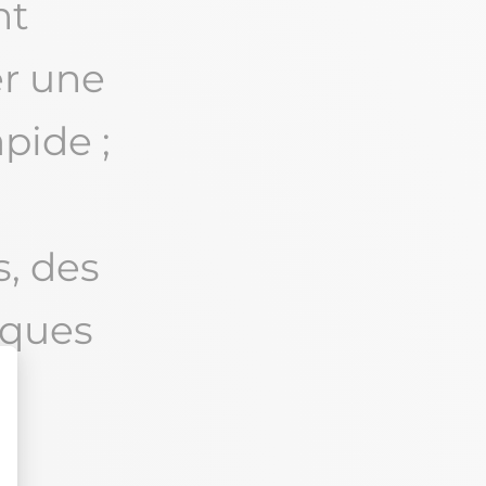
nt
er une
pide ;
, des
iques