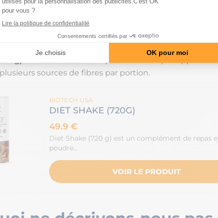
u poids durablement, privilégie un déficit calorique pro
 variée et une activité régulière, avec l’accompagnemen
 de santé si nécessaire.
(720g) – BioTech USA
: complément de repas apportant 
plusieurs sources de fibres par portion.
BIOTECH USA
DIET SHAKE (720G)
49.9 €
Diet Shake (720 g) est un complément de repas 
poudre…
VOIR LE PRODUIT