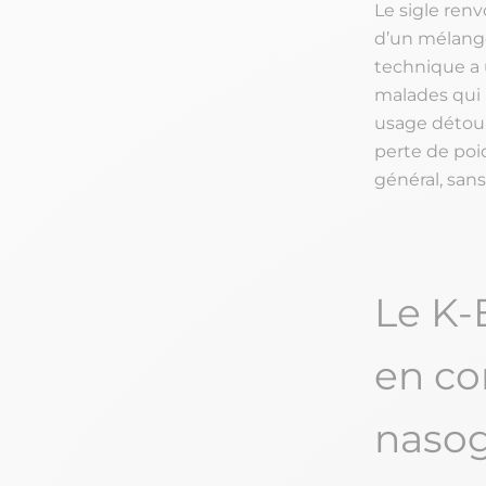
Le sigle renv
d’un mélange
technique a 
malades qui 
usage détour
perte de poi
général, san
Le K-
en co
nasog