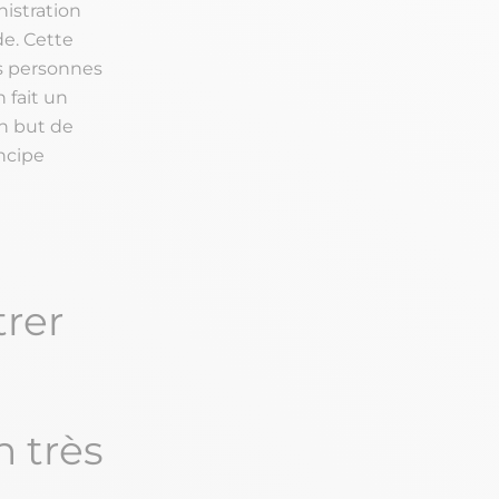
nistration
de. Cette
es personnes
 fait un
n but de
ncipe
trer
n très