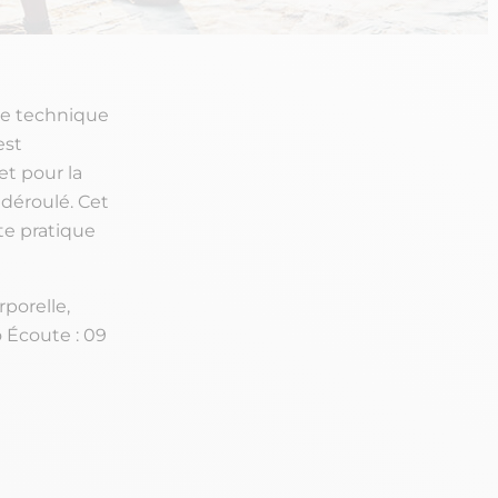
ne technique
est
et pour la
 déroulé. Cet
tte pratique
porelle,
o Écoute : 09