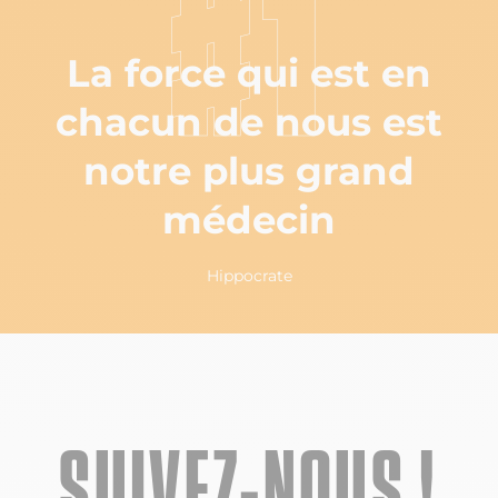
#1
La force qui est en
chacun de nous est
notre plus grand
médecin
Hippocrate
SUIVEZ-NOUS !