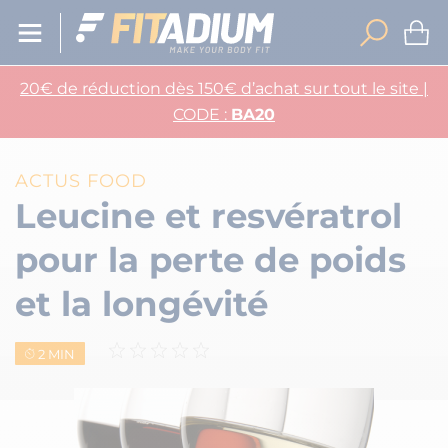
20€ de réduction dès 150€ d’achat sur tout le site |
CODE :
BA20
ACTUS FOOD
Leucine et resvératrol
pour la perte de poids
et la longévité
2 MIN