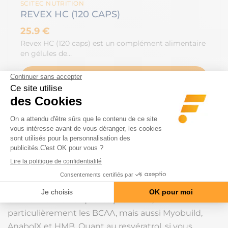
SCITEC NUTRITION
REVEX HC (120 CAPS)
25.9 €
Revex HC (120 caps) est un complément alimentaire
en gélules de…
VOIR LE PRODUIT
En attendant la création de ce supplément, il vous
reste à consommer de la leucine (la plupart des
aliments riches en protéines en contiennent, lait,
viande, poisson, oeufs… mais aussi arachides, germe
de blé, pois chiches, riz complet) tout en n’oubliant
pas de boire, de temps en temps, un verre de vin
rouge. La plupart des complexes d’acides aminés en
contiennent ainsi que les protéines,
particulièrement les BCAA, mais aussi Myobuild,
AnabolX et HMB. Quant au resvératrol, si vous