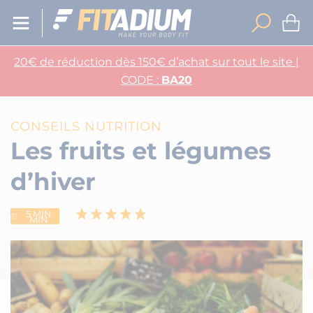
20€ de réduction dès 150€ d’achat sur tout le site |
CODE :
BA20
CONSEILS NUTRITION
Les fruits et légumes
d’hiver
5 MIN
MIN