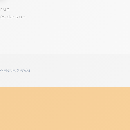
r un
nés dans un
YENNE: 2.67/5)