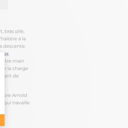
, bras plié,
haltère à la
la descente.
aux
 votre main
par la charge
 avant de
lèbre Arnold
 qui travaille
le