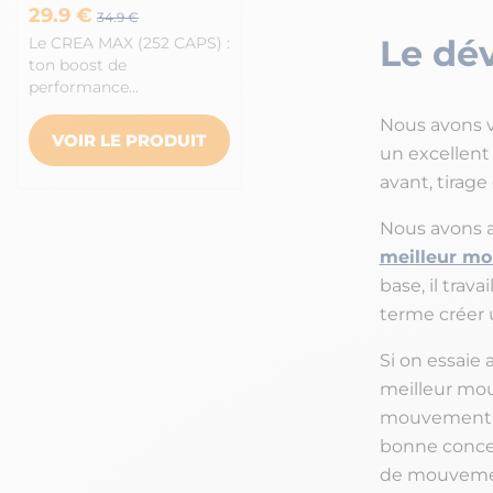
29.9 €
34.9 €
Le dé
Le CREA MAX (252 CAPS) :
ton boost de
performance…
Nous avons v
VOIR LE PRODUIT
un excellent 
avant, tirage
Nous avons al
meilleur mo
base, il trava
terme créer 
Si on essaie
meilleur mou
mouvement se
bonne concent
de mouveme