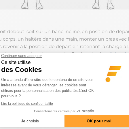
 soit debout, soit sur un banc incliné, en position de départ
u corps, un haltère dans une main, monter un bras avec l’
is revenir à la position de départ en retenant la charge à 
droit sans cambrer à la montée. Gardez bien les
abdomin
our ne pas pencher le buste. Vous pouvez vous aider de
us tenir au banc si besoin pour ne pas être déséquilibré 
é. Ne pas réaliser cet exercice avec des charges lourdes
rfaitement la technique.
ndre non plus avec le développé Arnold ( du nom du cé
r qui l’utilisait) qui est un exercice quasi-similaire, mais
ent le devant de l’épaule du fait d’une rotation pendant 