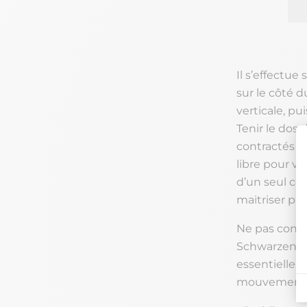
Il s’effectue
sur le côté d
verticale, pu
Tenir le dos 
contractés p
libre pour vo
d’un seul côt
maitriser pa
Ne pas confo
Schwarzenegge
essentiellem
mouvement