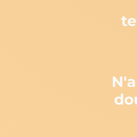
t
N'a
do