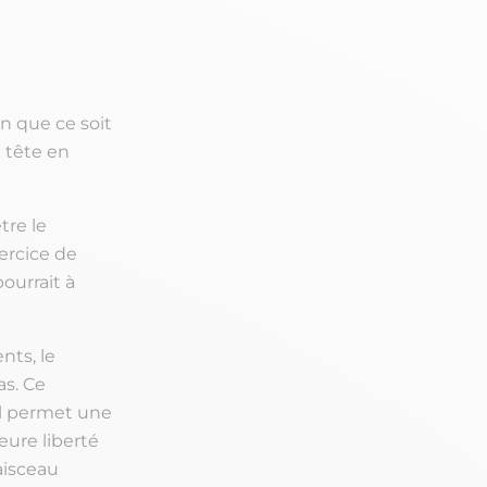
n que ce soit
n tête en
tre le
xercice de
pourrait à
nts, le
as. Ce
Il permet une
eure liberté
faisceau