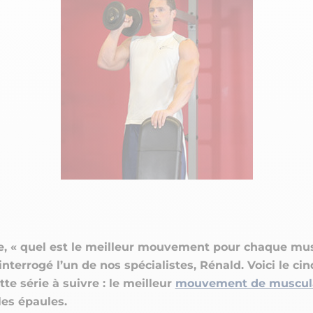
CRÉATINES
Keto
Maltodextrine
Bruleur de Graisse
Détoxifiants
Électrolytes et hydratatio
 Créatine
Stress
BOOSTERS
Vitamines
 Gainer
Sommeil
Minéraux
D'ENTRAINEMENT
 Acides Aminés
Mémoire et concentration
Décontractants
 Pré workout
Pré-workout
musculaires
POIDS
FITNESS
 des suppléments
Shooters
tes
aisses
Raffermir et tonifier
BRÛLEURS DE GRAISS
 Nutrition
ntre
Affiner sa silhouette
ANABOLISANTS NATURELS
 Alimentaires
isses
Booster ses séances
NUTRITION VEGAN
Boosters de testostérone
ls Nutrition
Boosters de GH
NUTRITION
GABA
Tribulus
BIOLOGIQUE
ZMA
e, « quel est le meilleur mouvement pour chaque mus
nterrogé l’un de nos spécialistes, Rénald. Voici le c
tte série à suivre : le meilleur
mouvement de muscul
les épaules.