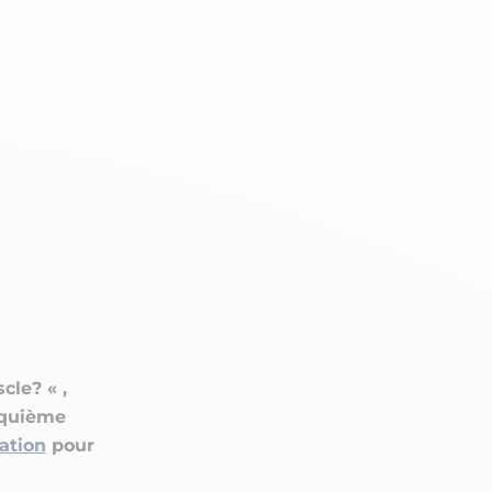
n
PERFORMANCE SPORTIVE
Améliorer ses performances
E
Résister à l'effort
Mieux récupérer
cle? « ,
inquième
ation
pour