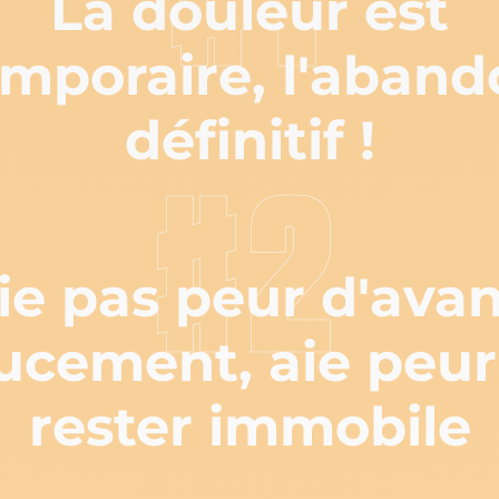
La douleur est
emporaire, l'aband
définitif !
#2
ie pas peur d'ava
ucement, aie peur
rester immobile