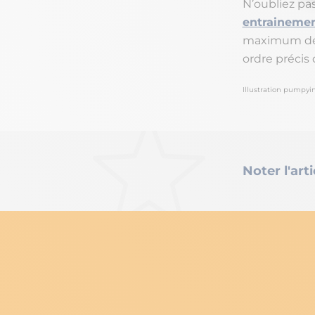
N’oubliez pas
entrainemen
maximum de r
ordre précis 
Illustration pumpy
Noter l'arti