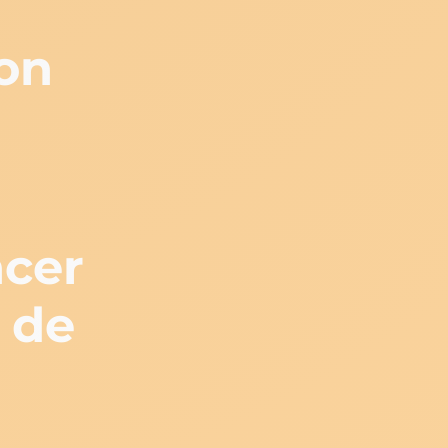
on
ncer
 de