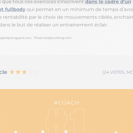
 que tous ces exercices s’inscrivent
dans le cadre d’un
t fullbody
qui permet en un minimum de temps d’avoi
entabilité par le choix de mouvements ciblés, enchai
dans le but de réaliser un entrainement éclair.
ingbody.blogspot.com, Photo bodybuilding.com
cle
(24 VOTES, MO
#COACH
#1