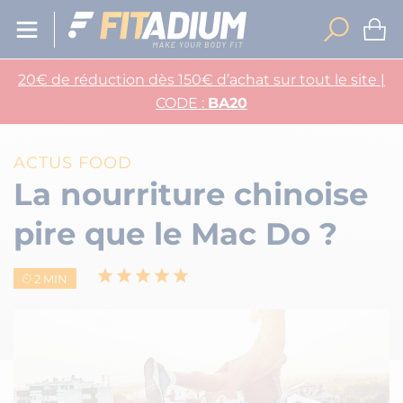
20€ de réduction dès 150€ d’achat sur tout le site |
CODE :
BA20
ACTUS FOOD
La nourriture chinoise
pire que le Mac Do ?
2 MIN