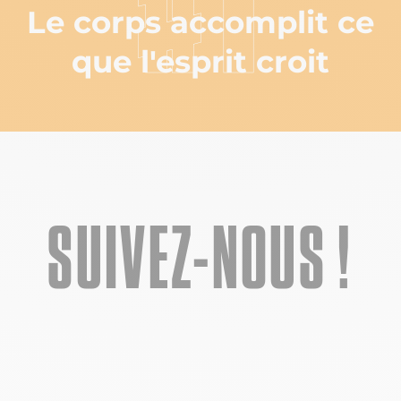
#1
Le corps accomplit ce
que l'esprit croit
SUIVEZ-NOUS !