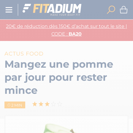
20€ de réduction dès 150€ d’achat sur tout le site |
CODE :
BA20
ACTUS FOOD
Mangez une pomme
par jour pour rester
mince
2 MIN