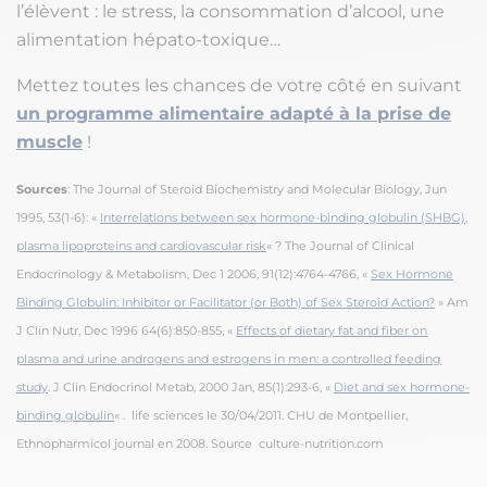
l’élèvent : le stress, la consommation d’alcool, une
alimentation hépato-toxique…
Mettez toutes les chances de votre côté en suivant
un programme alimentaire adapté à la prise de
muscle
!
Sources
: The Journal of Steroid Biochemistry and Molecular Biology, Jun
1995, 53(1-6): «
Interrelations between sex hormone-binding globulin (SHBG),
plasma lipoproteins and cardiovascular risk
« ? The Journal of Clinical
Endocrinology & Metabolism, Dec 1 2006, 91(12):4764-4766, «
Sex Hormone
Binding Globulin: Inhibitor or Facilitator (or Both) of Sex Steroid Action?
» Am
J Clin Nutr, Dec 1996 64(6):850-855, «
Effects of dietary fat and fiber on
plasma and urine androgens and estrogens in men: a controlled feeding
study
. J Clin Endocrinol Metab, 2000 Jan, 85(1):293-6, «
Diet and sex hormone-
binding globulin
« . life sciences le 30/04/2011. CHU de Montpellier,
Ethnopharmicol journal en 2008. Source culture-nutrition.com