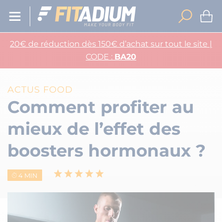
20€ de réduction dès 150€ d’achat sur tout le site |
CODE :
BA20
ACTUS FOOD
Comment profiter au
mieux de l’effet des
boosters hormonaux ?
4 MIN