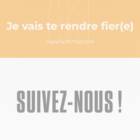
#1
Je vais te rendre fier(e)
Signé ta MOTIVATION
SUIVEZ-NOUS !