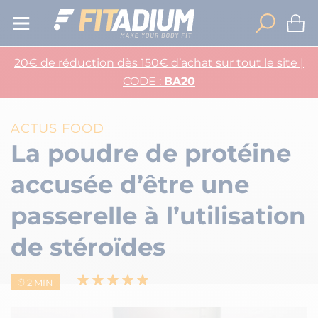
20€ de réduction dès 150€ d’achat sur tout le site |
CODE :
BA20
ACTUS FOOD
La poudre de protéine
accusée d’être une
passerelle à l’utilisation
de stéroïdes
2 MIN