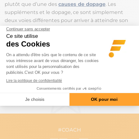
plutôt que d’une des
causes de dopage
. Les
suppléments et le dopage, ce sont simplement
deux voies différentes pour arriver à atteindre son
but, même si l’une est raisonnable et l’autre pas.
(Journal International Society Sports Nutrition, 11:13, 2014) Photo
hdcartoonwp.com
Noter l'article
(2 VOTES, MOYENNE: 4.5/5)
#COACH