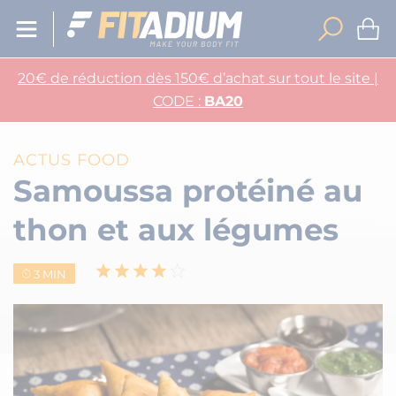
20€ de réduction dès 150€ d’achat sur tout le site |
CODE :
BA20
ACTUS FOOD
Samoussa protéiné au
thon et aux légumes
3 MIN