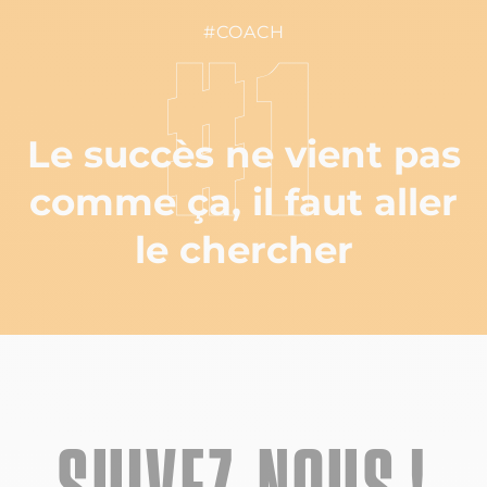
#COACH
#1
Le succès ne vient pas
comme ça, il faut aller
le chercher