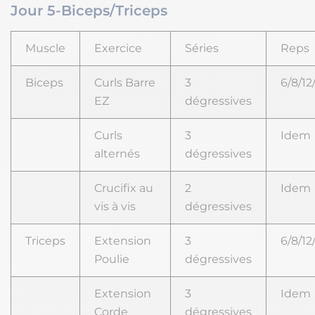
Jour 5-Biceps/Triceps
Muscle
Exercice
Séries
Reps
Biceps
Curls Barre
3
6/8/12
EZ
dégressives
Curls
3
Idem
alternés
dégressives
Crucifix au
2
Idem
vis à vis
dégressives
Triceps
Extension
3
6/8/12
Poulie
dégressives
Extension
3
Idem
Corde
dégressives