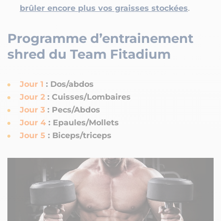
brûler encore plus vos graisses stockées
.
Programme d’entrainement
shred du Team Fitadium
Jour 1
: Dos/abdos
Jour 2
: Cuisses/Lombaires
Jour 3
: Pecs/Abdos
Jour 4
: Epaules/Mollets
Jour 5
: Biceps/triceps