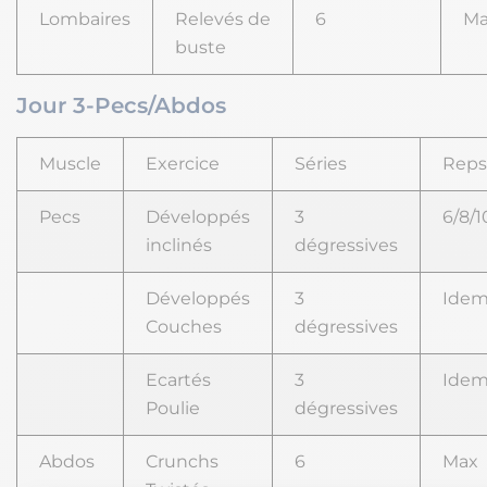
Lombaires
Relevés de
6
Ma
buste
Jour 3-Pecs/Abdos
Muscle
Exercice
Séries
Reps
Pecs
Développés
3
6/8/1
inclinés
dégressives
Développés
3
Ide
Couches
dégressives
Ecartés
3
Ide
Poulie
dégressives
Abdos
Crunchs
6
Max