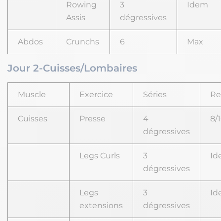
Rowing
3
Idem
Assis
dégressives
Abdos
Crunchs
6
Max
Jour 2-Cuisses/Lombaires
Muscle
Exercice
Séries
Re
Cuisses
Presse
4
8/
dégressives
Legs Curls
3
Id
dégressives
Legs
3
Id
extensions
dégressives