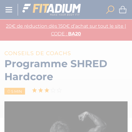
20€ de réduction dès 150€ d’achat sur tout le site |
CODE :
BA20
CONSEILS DE COACHS
Programme SHRED
Hardcore
5 MIN