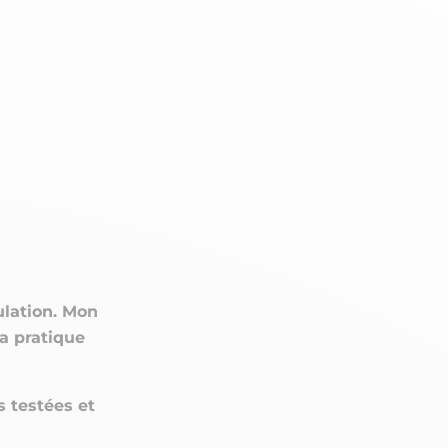
n
PERFORMANCE SPORTIVE
Améliorer ses performances
E
Résister à l'effort
Mieux récupérer
lation. Mon
sa pratique
s testées et