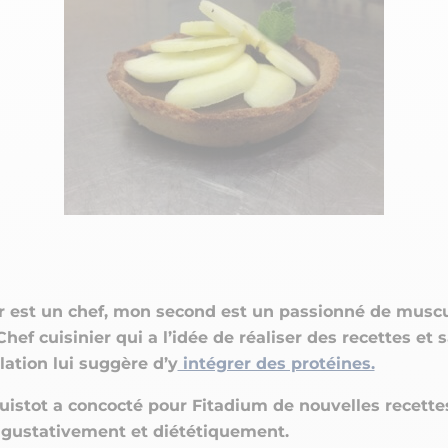
CRÉATINES
Keto
Maltodextrine
Bruleur de Graisse
Détoxifiants
Électrolytes et hydratatio
 Créatine
Stress
BOOSTERS
Vitamines
 Gainer
Sommeil
Minéraux
D'ENTRAINEMENT
 Acides Aminés
Mémoire et concentration
Décontractants
 Pré workout
Pré-workout
musculaires
POIDS
FITNESS
 des suppléments
Shooters
tes
aisses
Raffermir et tonifier
BRÛLEURS DE GRAISS
 Nutrition
ntre
Affiner sa silhouette
ANABOLISANTS NATURELS
 Alimentaires
isses
Booster ses séances
NUTRITION VEGAN
Boosters de testostérone
ls Nutrition
Boosters de GH
NUTRITION
GABA
Tribulus
BIOLOGIQUE
ZMA
 est un chef, mon second est un passionné de muscu
Chef cuisinier qui a l’idée de réaliser des recettes et 
ation lui suggère d’y
intégrer des protéines.
uistot a concocté pour Fitadium de nouvelles recette
gustativement et diététiquement.