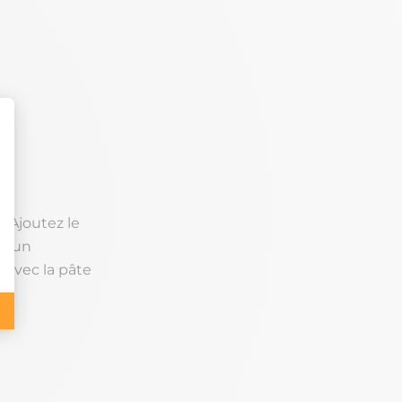
l. Ajoutez le
ir un
 avec la pâte