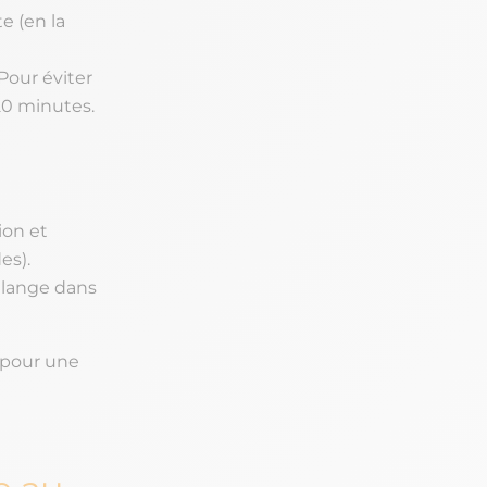
e (en la
(Pour éviter
20 minutes.
ion et
es).
mélange dans
 pour une