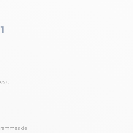
1
s) :
5 grammes de