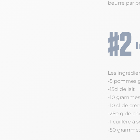
beurre par pe
Les ingrédien
-5 pommes 
-15cl de lait
-10 grammes
-10 cl de crè
-250 g de cho
-1 cuillère à
-50 grammes