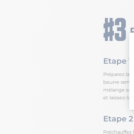
Etape 1
Préparez la pâ
beurre ramoll
mélange sabl
et laissez-la
Etape 2
Préchauffez l