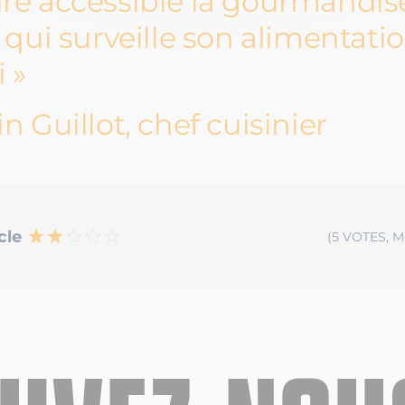
re accessible la gourmandis
f qui surveille son alimentati
i
n Guillot, chef cuisinier
cle
(5 VOTES, M