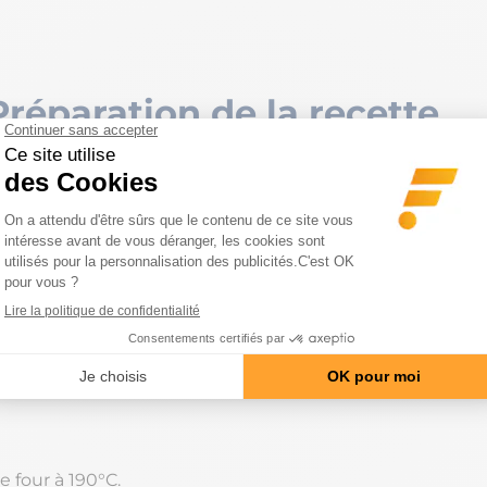
Préparation de la recette
te. Sur le plan de travail, versez la farine, le sucre et le se
i en petit morceaux et intégrez-le à la farine pour obten
eux. Ajoutez alors l’œuf et mélangez. Formez une boule
 reposer une heure.
e four à 190°C.