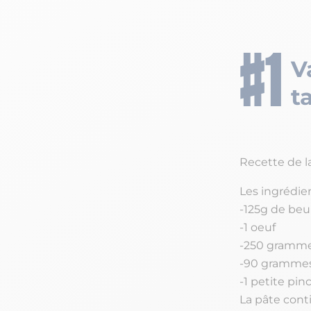
V
t
Recette de l
Les ingrédien
-125g de beu
-1 oeuf
-250 gramme
-90 grammes
-1 petite pin
La pâte cont