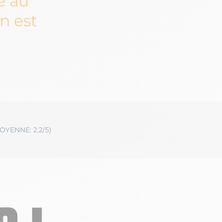
e au
on est
OYENNE: 2.2/5)