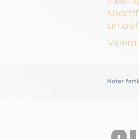
Rend
sporti
un déf
Valenti
Noter l'arti