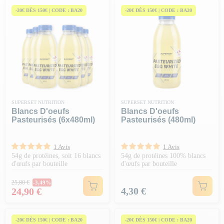
Sois un(e) des premier(e)s à tester notre sélection ! Tu ne seras pas
déçu(e).
-20€ DÈS 150€ | CODE : BA20
-20€ DÈS 150€ | CODE : BA20
SUPERSET NUTRITION
SUPERSET NUTRITION
Blancs D'oeufs
Blancs D'oeufs
Pasteurisés (6x480ml)
Pasteurisés (480ml)
1 Avis
1 Avis
54g de protéines, soit 16 blancs
54g de protéines 100% blancs
d'œufs par bouteille
d'œufs par bouteille
Prix Normal
25,80 €
-3,49%
Prix
Prix
4,30 €
24,90 €
-20€ DÈS 150€ | CODE : BA20
-20€ DÈS 150€ | CODE : BA20