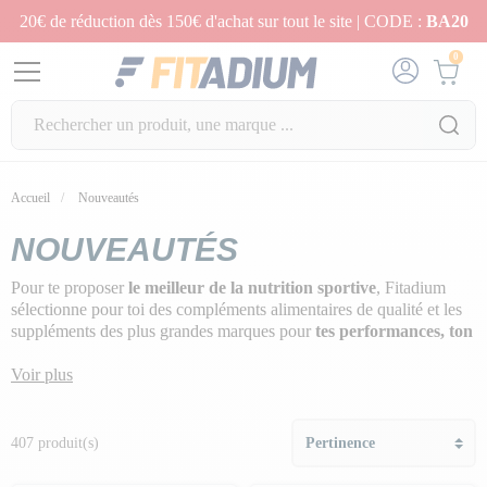
20€ de réduction dès 150€ d'achat sur tout le site | CODE :
BA20
0
Accueil
Nouveautés
NOUVEAUTÉS
Pour te proposer
le meilleur de la nutrition sportive
, Fitadium
sélectionne pour toi des compléments alimentaires de qualité et les
suppléments des plus grandes marques pour
tes performances, ton
plaisir et ton bien-être
.
Voir plus
Dans cette rubrique Les Nouveautés, retrouves les
derniers
produits du catalogue nutrition
du plus gourmand au plus diète,
du vegan, du bio, des protéines et des superfoods. Vêtements et
407 produit(s)
accessoires tendance y trouvent aussi leur place, bien évidemment.