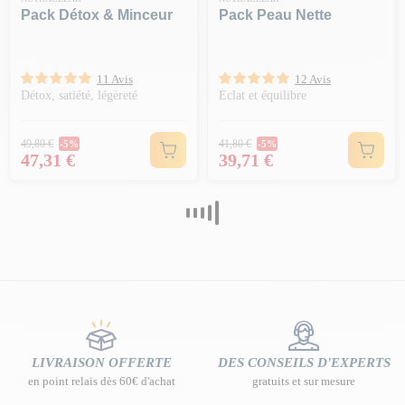
Pack Détox & Minceur
Pack Peau Nette
11 Avis
12 Avis
Détox, satiété, légèreté
Éclat et équilibre
Prix Normal
Prix Normal
49,80 €
41,80 €
-5%
-5%
Prix
Prix
47,31 €
39,71 €
LIVRAISON OFFERTE
DES CONSEILS D'EXPERTS
en point relais dès 60€ d'achat
gratuits et sur mesure