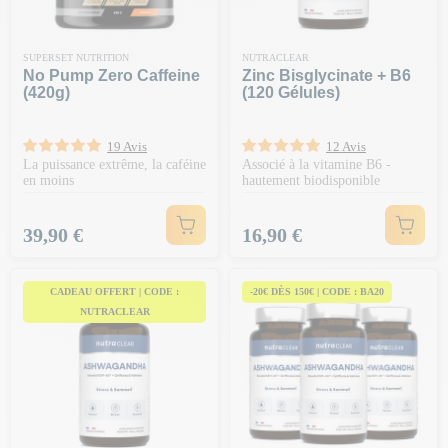
SUPERSET NUTRITION
NUTRACLEAR
No Pump Zero Caffeine
Zinc Bisglycinate + B6
(420g)
(120 Gélules)
19 Avis
12 Avis
La puissance extrême, la caféine
Associé à la vitamine B6 -
en moins
hautement biodisponible
Prix
Prix
39,90 €
16,90 €
CADEAU OFFERT | CODE :
-20€ DÈS 150€ | CODE : BA20
NUTRACLEAR