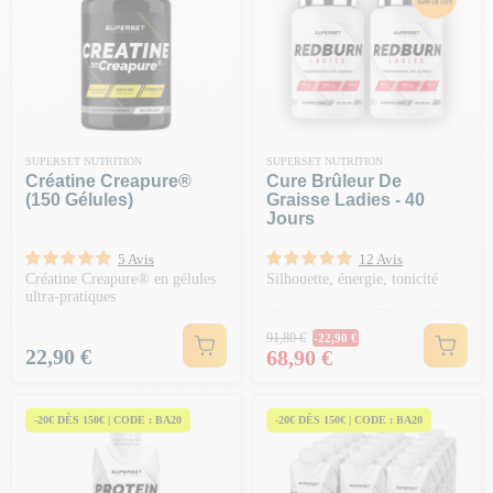
SUPERSET NUTRITION
SUPERSET NUTRITION
Créatine Creapure®
Cure Brûleur De
(150 Gélules)
Graisse Ladies - 40
Jours
5 Avis
12 Avis
Créatine Creapure® en gélules
Silhouette, énergie, tonicité
ultra-pratiques
Prix Normal
91,80 €
-22,90 €
Prix
Prix
22,90 €
68,90 €
-20€ DÈS 150€ | CODE : BA20
-20€ DÈS 150€ | CODE : BA20