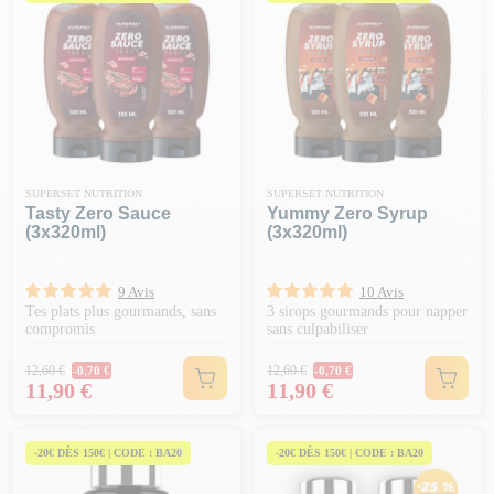
SUPERSET NUTRITION
SUPERSET NUTRITION
Tasty Zero Sauce
Yummy Zero Syrup
(3x320ml)
(3x320ml)
9 Avis
10 Avis
Tes plats plus gourmands, sans
3 sirops gourmands pour napper
compromis
sans culpabiliser
Prix Normal
Prix Normal
12,60 €
12,60 €
-0,70 €
-0,70 €
Prix
Prix
11,90 €
11,90 €
-20€ DÈS 150€ | CODE : BA20
-20€ DÈS 150€ | CODE : BA20