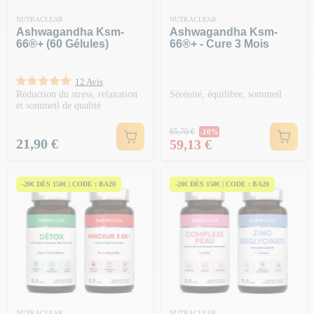
NUTRACLEAR
NUTRACLEAR
Ashwagandha Ksm-
Ashwagandha Ksm-
66®+ (60 Gélules)
66®+ - Cure 3 Mois
12 Avis
Réduction du stress, relaxation
Sérénité, équilibre, sommeil
et sommeil de qualité
Prix Normal
65,70 €
-10%
Prix
Prix
21,90 €
59,13 €
-20€ DÈS 150€ | CODE : BA20
-20€ DÈS 150€ | CODE : BA20
NUTRACLEAR
NUTRACLEAR