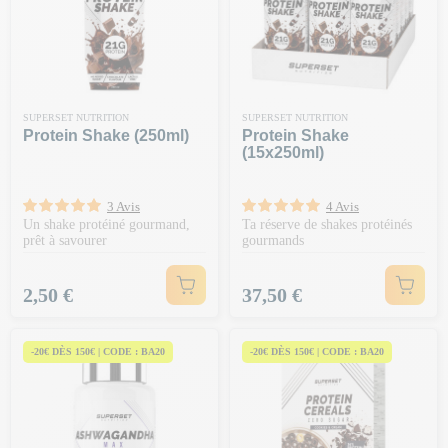
SUPERSET NUTRITION
SUPERSET NUTRITION
Protein Shake (250ml)
Protein Shake
(15x250ml)
3 Avis
4 Avis
Un shake protéiné gourmand,
Ta réserve de shakes protéinés
prêt à savourer
gourmands
Prix
Prix
2,50 €
37,50 €
-20€ DÈS 150€ | CODE : BA20
-20€ DÈS 150€ | CODE : BA20