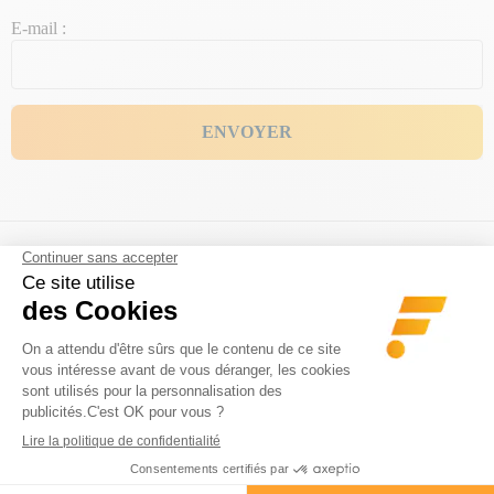
E-mail :
ENVOYER
LIVRAISON OFFERTE
DES CONSEILS D'EXPERTS
en point relais dès 60€ d'achat
gratuits et sur mesure
RETOURS SIMPLES ET
PAIEMENT EN 3X OU 4X
GRATUITS
SANS FRAIS
14 jours pour changer d’avis
100% sécurisé