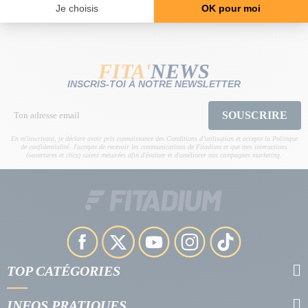
FITA'
NEWS
INSCRIS-TOI À NOTRE NEWSLETTER
SOUSCRIRE
En m'inscrivant, je déclare avoir pris connaissance des Conditions d’utilisation et accepte la Politique
de confidentialité. J'accepte de recevoir les communications de Fitadium et que mes interactions
(ouvertures et clics) soient mesurées afin d'évaluer et d'améliorer nos campagnes marketing.
TOP CATÉGORIES
INFOS PRATIQUES