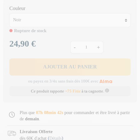
Couleur
Rupture de stock
24,90 €
Prix
-
+
AJOUTER AU PANIER
ou payez en 3/4x sans frais dès 100€ avec
Ce produit rapporte
+75 Fitiz
à ta cagnotte.
Plus que
07h 08min 42s
pour commander et être livré à partir
de
demain
.
Livraison Offerte
(
)
dès 60€ d'achat
Détails