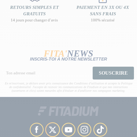
RETOURS SIMPLES ET
PAIEMENT EN 3X OU 4X
GRATUITS
SANS FRAIS
14 jours pour changer d’avis
100% sécurisé
FITA'
NEWS
INSCRIS-TOI À NOTRE NEWSLETTER
SOUSCRIRE
En m'inscrivant, je déclare avoir pris connaissance des Conditions d’utilisation et accepte la Politique
de confidentialité. J'accepte de recevoir les communications de Fitadium et que mes interactions
(ouvertures et clics) soient mesurées afin d'évaluer et d'améliorer nos campagnes marketing.