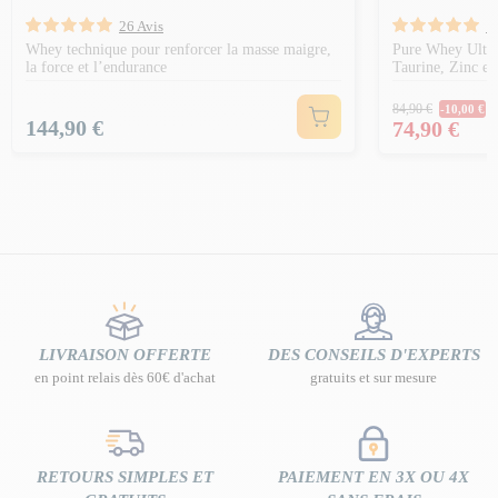
26 Avis
1
Whey technique pour renforcer la masse maigre,
Pure Whey Ultraf
la force et l’endurance
Taurine, Zinc et
Prix Norm
84,90 €
-10,00 €
Prix
Prix
144,90 €
74,90 €
LIVRAISON OFFERTE
DES CONSEILS D'EXPERTS
en point relais dès 60€ d'achat
gratuits et sur mesure
RETOURS SIMPLES ET
PAIEMENT EN 3X OU 4X