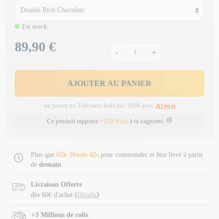
En stock
89,90 €
Prix
-
+
AJOUTER AU PANIER
ou payez en 3/4x sans frais dès 100€ avec
Ce produit rapporte
+270 Fitiz
à ta cagnotte.
Plus que
02h 36min 42s
pour commander et être livré à partir
de
demain
.
Livraison Offerte
(
)
dès 60€ d'achat
Détails
+3 Millions de colis