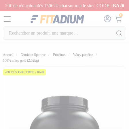
20€ de réduction dès 150€ d'achat sur tout le site | CODE :
BA20
0
Accueil
Nutrition Sportive
Protéines
Whey protéine
100% whey gold (2,02kg)
-20€ DÈS 150€ | CODE : BA20