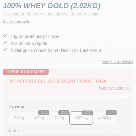
100% WHEY GOLD (2,02KG)
Association de whey concentrée et de whey isolate
Écrire votre avis
24g de protéines par dose
Assimilation rapide
Mélange de concentrat et d'isolat de Lactosérum
Voir plus de détails
OFFRE DU MOMENT
20€ OFFERTS DÈS 150€ D'ACHAT ! CODE : BA20
Voir les conditions
Format
-22%
-25%
-51%
-42%
300 g
450 g
780 g
2,02 kg
4,54 kg
Goût