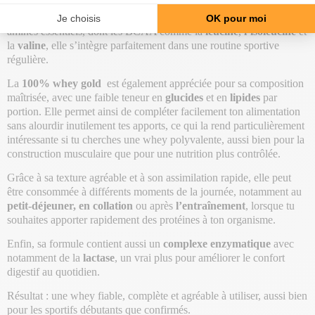
notamment de la
whey concentrée
et de la
whey isolate
, afin
d’offrir un profil nutritionnel complet. Naturellement riche en acides
aminés essentiels, dont les BCAA comme la
leucine
,
l’isoleucine
et
la
valine
, elle s’intègre parfaitement dans une routine sportive
régulière.
La
100% whey gold
est également appréciée pour sa composition
maîtrisée, avec une faible teneur en
glucides
et en
lipides
par
portion. Elle permet ainsi de compléter facilement ton alimentation
sans alourdir inutilement tes apports, ce qui la rend particulièrement
intéressante si tu cherches une whey polyvalente, aussi bien pour la
construction musculaire que pour une nutrition plus contrôlée.
Grâce à sa texture agréable et à son assimilation rapide, elle peut
être consommée à différents moments de la journée, notamment au
petit-déjeuner, en collation
ou après
l’entraînement
, lorsque tu
souhaites apporter rapidement des protéines à ton organisme.
Enfin, sa formule contient aussi un
complexe enzymatique
avec
notamment de la
lactase
, un vrai plus pour améliorer le confort
digestif au quotidien.
Résultat : une whey fiable, complète et agréable à utiliser, aussi bien
pour les sportifs débutants que confirmés.