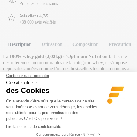
Préparés par nos soins
Avis client 4,7/5
+38 000 avis vérifiés
Description
Utilisation
Composition
Précaution
La
100% whey gold (2,02kg)
d’
Optimum Nutrition
fait partie
des références incontournables de la catégorie whey, et s’impose
depuis des années comme l’un des best-sellers les plus reconnus au
monde.
Avec plus de
24 g
de
protéines
de lactosérum par portion, elle
constitue une solution pratique et efficace pour augmenter
facilement ton apport en protéines au quotidien. Les protéines
contribuent au
maintien et au développement de la masse
musculaire
, ce qui en fait un allié de choix pour accompagner tes
objectifs, que tu sois en prise de masse, en recomposition corporelle
ou en phase de sèche.
Sa formule associe différentes sources de protéines issues du lait,