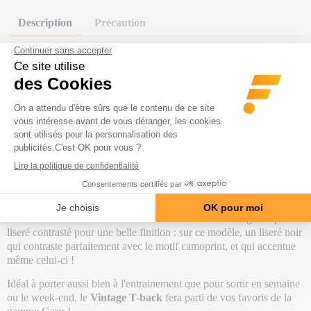
Description
Précaution
Le
débardeur Vintage T-Back
de Gasp possède une
coupe droite
légèrement ample à la taille, échancré
dans le dos pour laisser
apparaître les épaules et les dorsaux musclés.
En tissu Jersey de coton 100% doux, ce débardeur est
très
agréable à porter, léger et offre un parfait confort
et une bonne
liberté de mouvement.
Une
inscription transversale logo GASP
avec son
effet vieilli
en
couleur contrastée vient habiller le centre de la poitrine pour donner
un petit effet sport vintage. La griffe GASP est également reprise
dans le dos.
L'encolure et les emmanchures du débardeur sont soulignées par un
liseré contrasté pour une belle finition : sur ce modèle, un liseré noir
qui contraste parfaitement avec le motif camoprint, et qui accentue
même celui-ci !
Idéal à porter aussi bien à l'entrainement que pour sortir en semaine
ou le week-end, le
Vintage T-back
fera parti de vos favoris de la