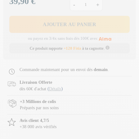
39,90 €
Prix
-
+
AJOUTER AU PANIER
ou payez en 3/4x sans frais dès 100€ avec
Ce produit rapporte
+120 Fitiz
à ta cagnotte.
Commande maintenant pour un envoi dès
demain
.
Livraison Offerte
(
)
dès 60€ d'achat
Détails
+3 Millions de colis
Préparés par nos soins
Avis client 4,7/5
+38 000 avis vérifiés