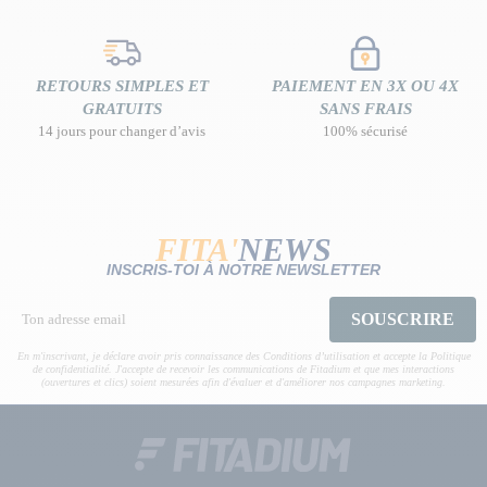
RETOURS SIMPLES ET
PAIEMENT EN 3X OU 4X
GRATUITS
SANS FRAIS
14 jours pour changer d’avis
100% sécurisé
FITA'
NEWS
INSCRIS-TOI À NOTRE NEWSLETTER
SOUSCRIRE
En m'inscrivant, je déclare avoir pris connaissance des Conditions d’utilisation et accepte la Politique
de confidentialité. J'accepte de recevoir les communications de Fitadium et que mes interactions
(ouvertures et clics) soient mesurées afin d'évaluer et d'améliorer nos campagnes marketing.