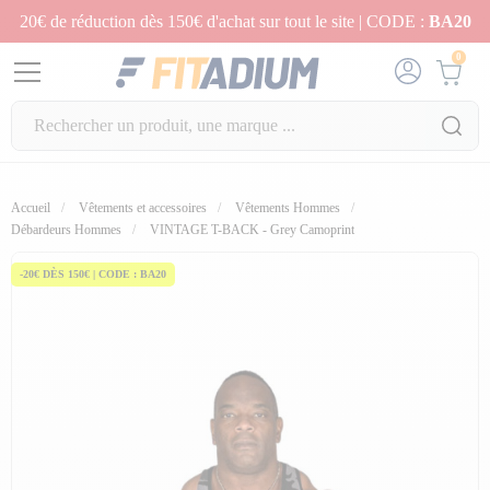
20€ de réduction dès 150€ d'achat sur tout le site | CODE :
BA20
0
Accueil
Vêtements et accessoires
Vêtements Hommes
Débardeurs Hommes
VINTAGE T-BACK - Grey Camoprint
-20€ DÈS 150€ | CODE : BA20