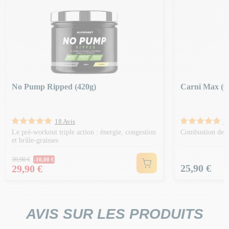
No Pump Ripped (420g)
Carni Max (6
18 Avis
1
Le pré-workout triple action : énergie, congestion
Combustion des 
et brûle-graisses
Prix Normal
39,90 €
-10,00 €
Prix
Prix
25,90 €
29,90 €
AVIS SUR LES PRODUITS