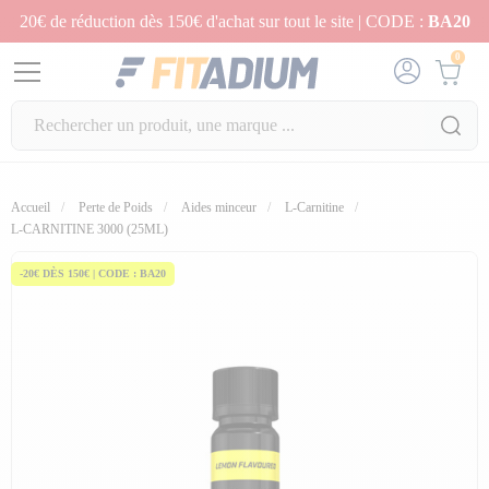
20€ de réduction dès 150€ d'achat sur tout le site | CODE :
BA20
0
Accueil
Perte de Poids
Aides minceur
L-Carnitine
L-CARNITINE 3000 (25ML)
-20€ DÈS 150€ | CODE : BA20