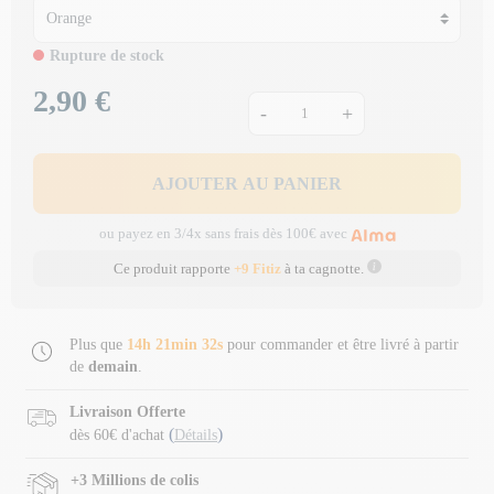
Rupture de stock
2,90 €
Prix
-
+
AJOUTER AU PANIER
ou payez en 3/4x sans frais dès 100€ avec
Ce produit rapporte
+9 Fitiz
à ta cagnotte.
Plus que
14h 21min 31s
pour commander et être livré à partir
de
demain
.
Livraison Offerte
(
)
dès 60€ d'achat
Détails
+3 Millions de colis