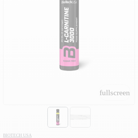
fullscreen
fullscreen
BIOTECH USA