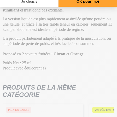
efficacité optimale, ou le matin à jeun ! De plus, la
formule est sans
stimulant
et n'est donc pas excitante.
La version liquide est plus rapidement assimilée qu'une poudre ou
une gélule, et grâce à sa très faible teneur en calories, seulement 13
kcal par shot, elle est idéale en période de régime.
Un produit parfaitement adapté à la pratique de la musculation, ou
en période de perte de poids, et très facile à consommer.
Proposé en 2 saveurs fruitées :
Citron
et
Orange
.
Poids Net : 25 ml
Produit avec édulcorant(s)
PRODUITS DE LA MÊME
CATÉGORIE
PRIX EN BAISSE
-20€ DÈS 150€ | C