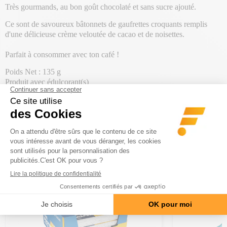
Très gourmands, au bon goût chocolaté et sans sucre ajouté.
Ce sont de savoureux bâtonnets de gaufrettes croquants remplis
d'une délicieuse crème veloutée de cacao et de noisettes.
Parfait à consommer avec ton café !
Poids Net : 135 g
Produit avec édulcorant(s)
PRODUITS DE LA MÊME
CATÉGORIE
-20€ DÈS 150€ | CODE : BA20
-20€ DÈS 150€ | C