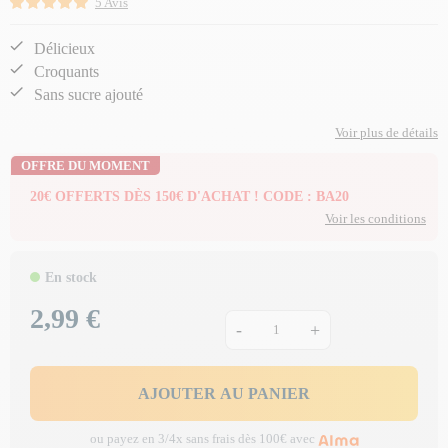
5 Avis
Délicieux
Croquants
Sans sucre ajouté
Voir plus de détails
OFFRE DU MOMENT
20€ OFFERTS DÈS 150€ D'ACHAT ! CODE : BA20
Voir les conditions
En stock
2,99 €
Prix
-
+
AJOUTER AU PANIER
ou payez en 3/4x sans frais dès 100€ avec