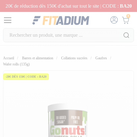
20€ de réduction dès 150€ d'achat sur tout le site | CODE :
BA20
0
Accueil
Barres et alimentation
Collations sucrées
Gaufres
Wafer rolls (135g)
-20€ DÈS 150€ | CODE : BA20