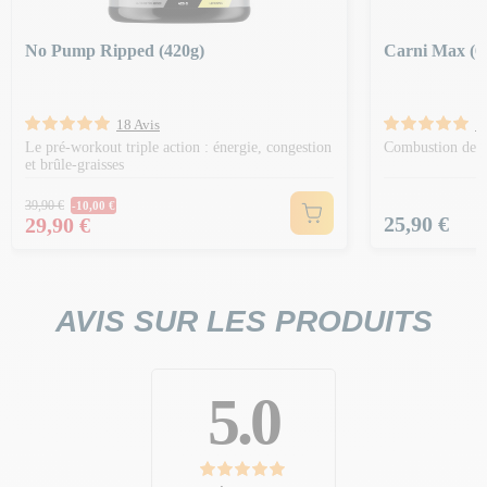
No Pump Ripped (420g)
Carni Max (6
18 Avis
1
Le pré-workout triple action : énergie, congestion
Combustion des 
et brûle-graisses
Prix Normal
39,90 €
-10,00 €
Prix
Prix
25,90 €
29,90 €
AVIS SUR LES PRODUITS
5.0