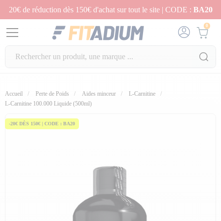
20€ de réduction dès 150€ d'achat sur tout le site | CODE :
BA20
0
Accueil
Perte de Poids
Aides minceur
L-Carnitine
L-Carnitine 100.000 Liquide (500ml)
-20€ DÈS 150€ | CODE : BA20