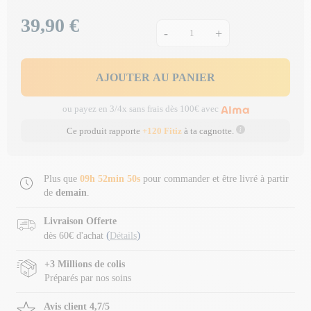
39,90 €
Prix
-
+
AJOUTER AU PANIER
ou payez en 3/4x sans frais dès 100€ avec
Ce produit rapporte
+120 Fitiz
à ta cagnotte.
Plus que
09h 52min 49s
pour commander et être livré à partir
de
demain
.
Livraison Offerte
(
)
dès 60€ d'achat
Détails
+3 Millions de colis
Préparés par nos soins
Avis client 4,7/5