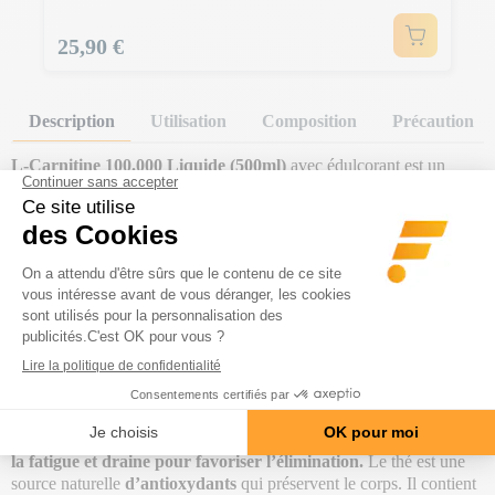
Prix
25,90 €
Description
Utilisation
Composition
Précaution
L-Carnitine 100.000 Liquide (500ml)
avec édulcorant est un
complément alimentaire qui contient
2000 mg de L-carnitine par
dose
, sous forme de
liquide
, immédiatement buvable pour une
assimilation rapide.
La L-carnitine dans le produit L-Carnitine 100.000 Liquide (500ml)
est considérée comme un pic des mobilisateurs de lipides et un
améliorateur de performance efficace.
Pour avoir l’effet optimal, le produit contient également de l’
extrait
de thé vert
qui est connu pour
augmenter la thermogenèse
. Cet
ingrédient est consommé en Chine depuis plus de quatre mille ans
en tant qu'élixir métabolique. Il contient de la théine (dérivé de la
caféine) qui
augmente le métabolisme, stimule ton énergie, évite
la fatigue et draine pour favoriser l’élimination.
Le thé est une
source naturelle
d’antioxydants
qui préservent le corps. Il contient