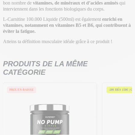
bon nombre de
vitamines, de minéraux et d’acides aminés
qui
interviennent dans les fonctions biologiques du corps.
L-Carnitine 100.000 Liquide (500ml) est également
enrichi en
vitamines, notamment en vitamines B5 et B6, qui contribuent à
éviter la fatigue.
Atteins ta définition musculaire idéale grâce à ce produit !
PRODUITS DE LA MÊME
CATÉGORIE
PRIX EN BAISSE
-20€ DÈS 150€ | C