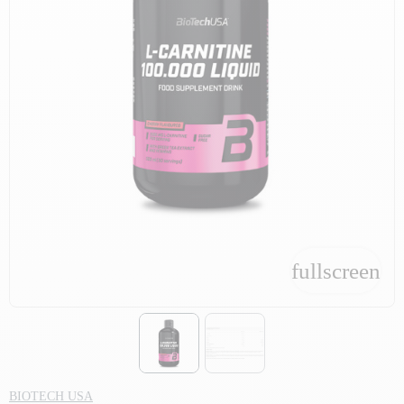
fullscreen
fullscreen
BIOTECH USA