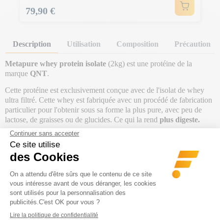
Prix
79,90 €
Description
Utilisation
Composition
Précaution
Metapure whey protein isolate
(2kg) est une protéine de la
marque
QNT
.
Cette protéine est exclusivement conçue avec de l'isolat de whey
ultra filtré. Cette whey est fabriquée avec un procédé de fabrication
particulier pour l'obtenir sous sa forme la plus pure, avec peu de
lactose, de graisses ou de glucides. Ce qui la rend
plus digeste.
Metapure whey protein isolate est idéale si tu es en
période de
sèche
ou de
perte de poids
pour atteindre tes besoins en protéines
journalier avec sa particularité d'être
zero carb
.
Elle contient jusqu'à
54,6 g
de protéines
par portion journalière
.
Les protéines contribuent à
augmenter
et à
maintenir
la masse
musculaire
.
Elle contient également des acides aminés à branches ramifiées
(BCAAs) jusqu'à :