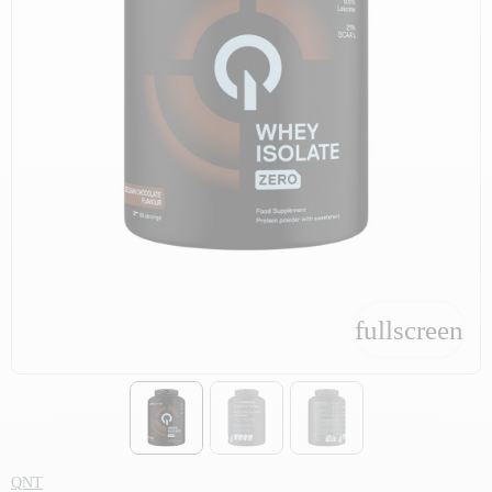
fullscreen
fullscreen
QNT