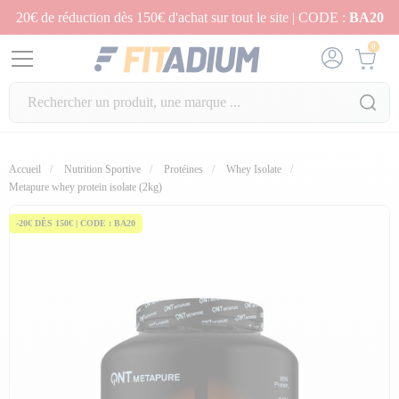
20€ de réduction dès 150€ d'achat sur tout le site | CODE :
BA20
0
Accueil
Nutrition Sportive
Protéines
Whey Isolate
fullscreen
Metapure whey protein isolate (2kg)
-20€ DÈS 150€ | CODE : BA20