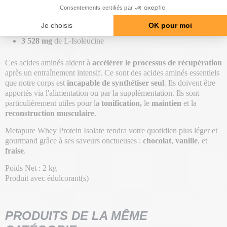
5 706 mg
de L-Leucine
3 354 mg
de L-Valine
3 528 mg
de L-Isoleucine
Ces acides aminés aident à
accélérer le processus de récupération
après un entraînement intensif. Ce sont des acides aminés essentiels
que notre corps est
incapable de synthétiser seul
. Ils doivent être
apportés via l'alimentation ou par la supplémentation. Ils sont
particulièrement utiles pour la
tonification,
le
maintien
et la
reconstruction musculaire
.
Metapure Whey Protein Isolate rendra votre quotidien plus léger et
gourmand grâce à ses saveurs onctueuses :
chocolat
,
vanille
, et
fraise
.
Poids Net : 2 kg
Produit avec édulcorant(s)
PRODUITS DE LA MÊME