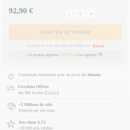
92,90 €
Prix
-
+
AJOUTER AU PANIER
ou payez en 3/4x sans frais dès 100€ avec
Ce produit rapporte
+279 Fitiz
à ta cagnotte.
Commande maintenant pour un envoi dès
demain
.
Livraison Offerte
(
)
dès 60€ d'achat
Détails
+3 Millions de colis
Préparés par nos soins
Avis client 4,7/5
+38 000 avis vérifiés