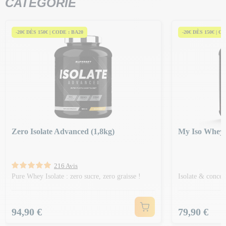
CATÉGORIE
-20€ DÈS 150€ | CODE : BA20
-20€ DÈS 150€ | C
Zero Isolate Advanced (1,8kg)
My Iso Whey 
216 Avis
Pure Whey Isolate : zero sucre, zero graisse !
Isolate & concen
Prix
Prix
94,90 €
79,90 €