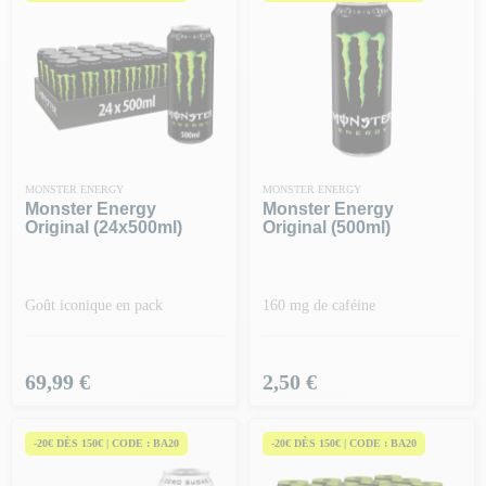
MONSTER ENERGY
MONSTER ENERGY
Monster Energy
Monster Energy
Original (24x500ml)
Original (500ml)
Goût iconique en pack
160 mg de caféine
Prix
Prix
69,99 €
2,50 €
-20€ DÈS 150€ | CODE : BA20
-20€ DÈS 150€ | CODE : BA20