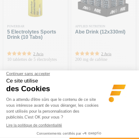
POWERBAR
APPLIED NUTRITION
5 Electrolytes Sports
Abe Drink (12x330ml)
Drink (10 Tabs)
2 Avis
2 Avis
10 tablettes de 5 électrolytes
200 mg de caféine
Prix
Prix
5,70 €
28,90 €
-20€ DÈS 150€ | CODE : BA20
-20€ DÈS 150€ | CODE : BA20