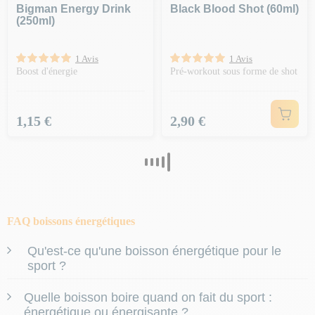
Bigman Energy Drink
Black Blood Shot (60ml)
(250ml)
1 Avis
1 Avis
Boost d'énergie
Pré-workout sous forme de shot
Prix
Prix
1,15 €
2,90 €
FAQ boissons énergétiques
Qu'est-ce qu'une boisson énergétique pour le
sport ?
Les boissons énergétiques pour le sport sont spécifiquement
Quelle boisson boire quand on fait du sport :
conçues pour
répondre aux besoins des athlètes
en matière
énergétique ou énergisante ?
d'
hydratation et d'apport énergétique
. Elles contiennent