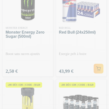
MONSTER ENERGY
RED BULL
Monster Energy Zero
Red Bull (24x250ml)
Sugar (500ml)
Boost sans sucres ajoutés
Énergie prêt à boire
Prix
Prix
2,50 €
43,99 €
-20€ DÈS 150€ | CODE : BA20
-20€ DÈS 150€ | CODE : BA20