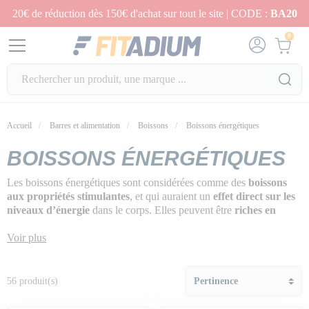
20€ de réduction dès 150€ d'achat sur tout le site | CODE :
BA20
0
Accueil
Barres et alimentation
Boissons
Boissons énergétiques
BOISSONS ÉNERGÉTIQUES
Les boissons énergétiques sont considérées comme des
boissons
aux propriétés stimulantes
, et qui auraient un
effet direct sur les
niveaux d’énergie
dans le corps. Elles peuvent être
riches en
glucides
, mais certaines contiennent d’autres ingrédients phares
comme la
Voir plus
caféine
. Elles sont aussi très souvent
enrichies en
électrolytes
pour compenser les pertes de l’organisme pendant
l’effort.
56 produit(s)
Optimises tes performances
et
dynamises ton organisme
grâce
aux préparations boissons à consommer
avant, pendant et après