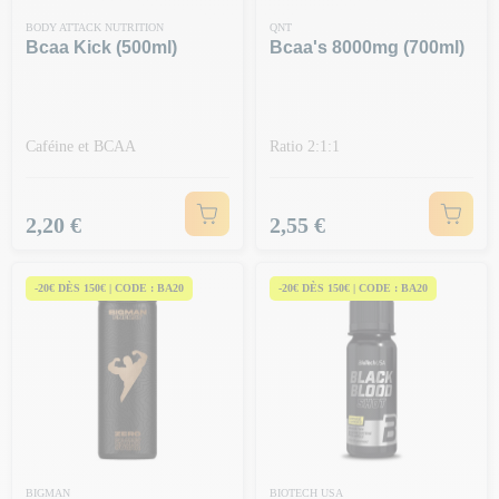
BODY ATTACK NUTRITION
QNT
Bcaa Kick (500ml)
Bcaa's 8000mg (700ml)
Caféine et BCAA
Ratio 2:1:1
Prix
Prix
2,20 €
2,55 €
-20€ DÈS 150€ | CODE : BA20
-20€ DÈS 150€ | CODE : BA20
BIGMAN
BIOTECH USA