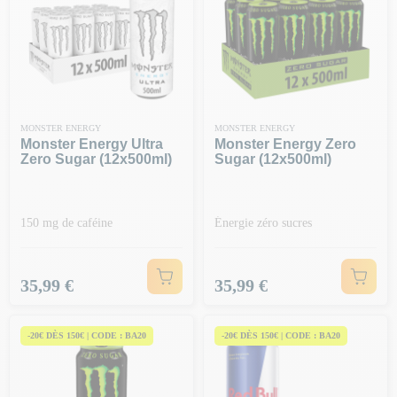
MONSTER ENERGY
MONSTER ENERGY
Monster Energy Ultra
Monster Energy Zero
Zero Sugar (12x500ml)
Sugar (12x500ml)
150 mg de caféine
Énergie zéro sucres
Prix
Prix
35,99 €
35,99 €
-20€ DÈS 150€ | CODE : BA20
-20€ DÈS 150€ | CODE : BA20