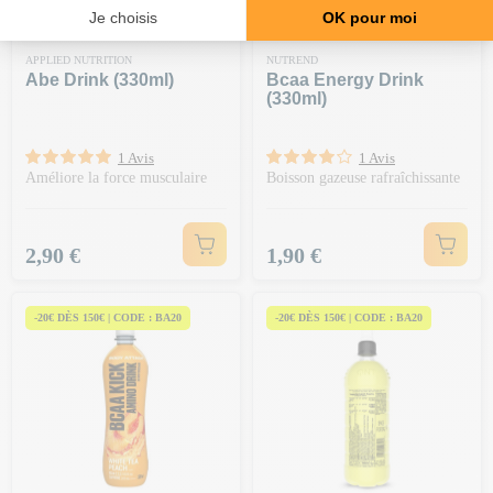
APPLIED NUTRITION
NUTREND
Abe Drink (330ml)
Bcaa Energy Drink
(330ml)
1 Avis
1 Avis
Améliore la force musculaire
Boisson gazeuse rafraîchissante
Prix
Prix
2,90 €
1,90 €
-20€ DÈS 150€ | CODE : BA20
-20€ DÈS 150€ | CODE : BA20