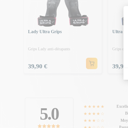
Lady Ultra Grips
Ultra G
Grips Lady anti-dérapants
Grips de 
Prix
Prix
39,90 €
39,90
★★★★★
5.0
Excell
★★★★☆
B
★★★☆☆
Moy
★★☆☆☆
Pauv