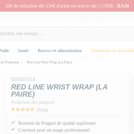
20€ de réduction dès 150€ d'achat sur tout le site | CODE :
BA20
Poids
Santé
Barres et alimentation
Vêtements et accessoi
de Protection
Red Line Wrist Wrap (La Paire)
n
HARBINGER
RED LINE WRIST WRAP (LA
PAIRE)
Protection des poignets
10 Avis
Renforts de Poignet de qualité supérieure
Convient pour un usage professionnel