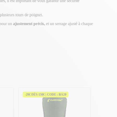
es, il est important de vous garantir une sécurité
plusieurs tours de poignet.
 pour un
ajustement précis,
et un serrage ajusté à chaque
-20€ DÈS 150€ | CODE : BA20