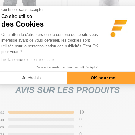
rips
Knee Sleeves
tirage robustes
Compression 7 mm squat
Prix
 €
34,90 €
AVIS SUR LES PRODUITS
10
ent
0
on
0
en
0
res