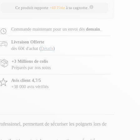
Ce produit rapporte
+48 Fitiz
à ta cagnotte.
Commande maintenant pour un envoi dès
demain
.
Livraison Offerte
(
)
dès 60€ d'achat
Détails
+3 Millions de colis
Préparés par nos soins
Avis client 4,7/5
+38 000 avis vérifiés
fessionel, permettant de sécuriser les poignets lors de