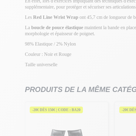
En effet, lors d'exercices impliquant des techniques d'exéc
supplémentaire, pour protéger et sécuriser ses articulations
Les
Red Line Wrist Wrap
ont 45,7 cm de longueur de 
La
boucle de pouce élastique
maintient la bande en place
morphologie et épaisseur de poignet.
98% Elastique / 2% Nylon
Couleur : Noir et Rouge
Taille universelle
PRODUITS DE LA MÊME CATÉ
-20€ DÈS 150€ | CODE : BA20
-20€ DÈ