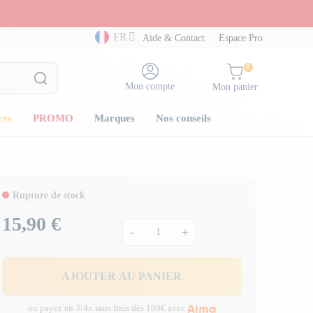
FR
Aide & Contact
Espace Pro
0
Mon compte
Mon panier
res
PROMO
Marques
Nos conseils
Rupture de stock
15,90 €
Prix
-
+
AJOUTER AU PANIER
ou payez en 3/4x sans frais dès 100€ avec