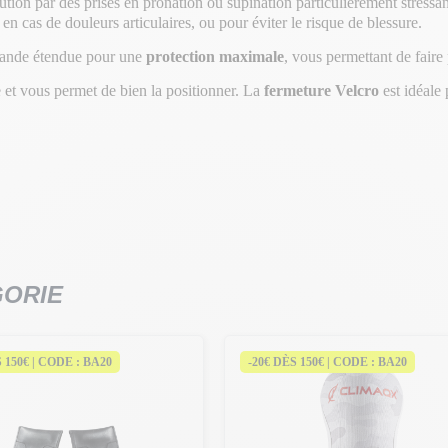
ution par des prises en pronation ou supination particulièrement stressant
 en cas de douleurs articulaires, ou pour éviter le risque de blessure.
bande étendue pour une
protection maximale
, vous permettant de faire 
 et vous permet de bien la positionner. La
fermeture Velcro
est idéale
GORIE
S 150€ | CODE : BA20
-20€ DÈS 150€ | CODE : BA20