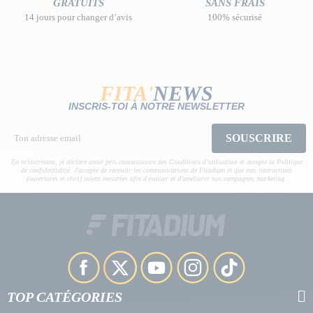
GRATUITS
SANS FRAIS
14 jours pour changer d’avis
100% sécurisé
FITA'
NEWS
INSCRIS-TOI À NOTRE NEWSLETTER
SOUSCRIRE
En m'inscrivant, je déclare avoir pris connaissance des Conditions d’utilisation et accepte la Politique
de confidentialité. J'accepte de recevoir les communications de Fitadium et que mes interactions
(ouvertures et clics) soient mesurées afin d'évaluer et d'améliorer nos campagnes marketing.
TOP CATÉGORIES