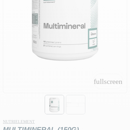
fullscreen
fullscreen
NUTRIELEMENT
MULTIMINERAL (150G)