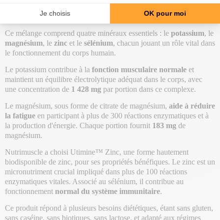
Le
Multimineral (150g)
est un complexe de minéraux conçu par la
marque
Nutrimuscle,
pour soutenir la santé globale.
Ce mélange comprend quatre minéraux essentiels : le
potassium
, le
magnésium
, le
zinc
et le
sélénium
, chacun jouant un rôle vital dans
le fonctionnement du corps humain.
Le potassium contribue à la
fonction musculaire normale
et
maintient un équilibre électrolytique adéquat dans le corps, avec
une concentration de
1 428 mg
par portion dans ce complexe.
Le magnésium, sous forme de citrate de magnésium,
aide à réduire
la fatigue
en participant à plus de 300 réactions enzymatiques et à
la production d'énergie. Chaque portion fournit
183 mg
de
magnésium.
Nutrimuscle a choisi Utimine™ Zinc, une forme hautement
biodisponible de zinc, pour ses propriétés bénéfiques. Le zinc est un
micronutriment crucial impliqué dans plus de 100 réactions
enzymatiques vitales. Associé au sélénium, il contribue au
fonctionnement
normal du système immunitaire
.
Ce produit répond à plusieurs besoins diététiques, étant sans gluten,
sans caséine, sans biotiques, sans lactose, et adapté aux régimes