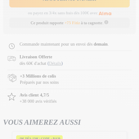
ou payez en 3/4x sans frais dès 100€ avec
Ce produit rapporte
+75 Fitiz
à ta cagnotte.
Commande maintenant pour un envoi dès
demain
.
Livraison Offerte
(
)
dès 60€ d'achat
Détails
+3 Millions de colis
Préparés par nos soins
Avis client 4,7/5
+38 000 avis vérifiés
VOUS AIMEREZ AUSSI
-20€ DÈS 150€ | CODE : BA20