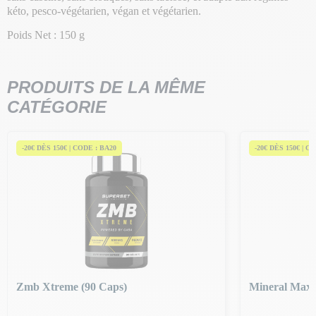
kéto, pesco-végétarien, végan et végétarien.
Poids Net : 150 g
PRODUITS DE LA MÊME
CATÉGORIE
-20€ DÈS 150€ | CODE : BA20
-20€ DÈS 150€ | C
Zmb Xtreme (90 Caps)
Mineral Max 