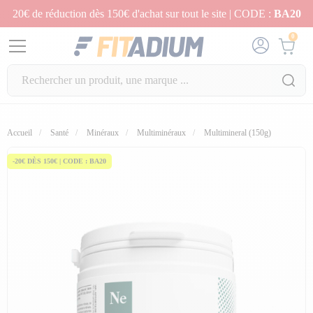
20€ de réduction dès 150€ d'achat sur tout le site | CODE :
BA20
0
Accueil
Santé
Minéraux
Multiminéraux
Multimineral (150g)
-20€ DÈS 150€ | CODE : BA20